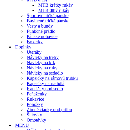
MTB krátky rukáv
MTB dlhý rukáv
Športové tričká pánske
Bavlnené tričká pánske
Vesty a bundy
Funkčné prádlo
Pánske nohavice
Boxerky
Doplnky
Uteráky
Návleky na tretry
Návleky na krk
Návleky na ruky
Návleky na sedadlo
Kapsičky na rámovú trubku
Kapsičky na riadidlá
Kapsičky pod sedlo
Peňaženky
Rukavice
Ponožky
Zimné čiapky pod prilbu
Šiltovky
Omotávky
MENU