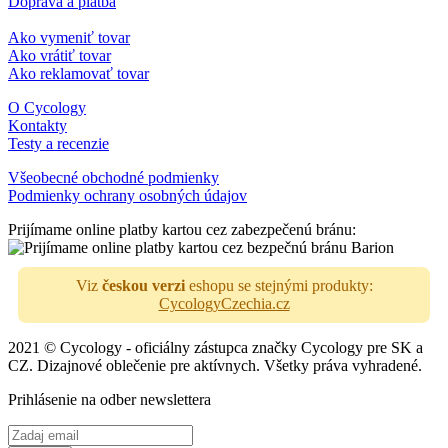
Doprava a platba
Ako vymeniť tovar
Ako vrátiť tovar
Ako reklamovať tovar
O Cycology
Kontakty
Testy a recenzie
Všeobecné obchodné podmienky
Podmienky ochrany osobných údajov
Prijímame online platby kartou cez zabezpečenú bránu:
Viz
českou verzi
eshopu se stejnými produkty:
CycologyCzechia.cz
2021 © Cycology - oficiálny zástupca značky Cycology pre SK a
CZ. Dizajnové oblečenie pre aktívnych. Všetky práva vyhradené.
Prihlásenie na odber newslettera