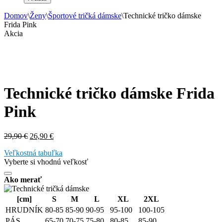
Domov
\
Ženy
\
Športové tričká dámske
\
Technické tričko dámske
Frida Pink
Akcia
Technické tričko dámske Frida
Pink
Pôvodná
Aktuálna
29,90
€
26,90
€
cena
cena
Veľkostná tabuľka
bola:
je:
Vyberte si vhodnú veľkosť
29,90 €.
26,90 €.
Ako merať
[cm]
S
M
L
XL
2XL
HRUDNÍK
80-85
85-90
90-95
95-100
100-105
PÁS
65-70
70-75
75-80
80-85
85-90