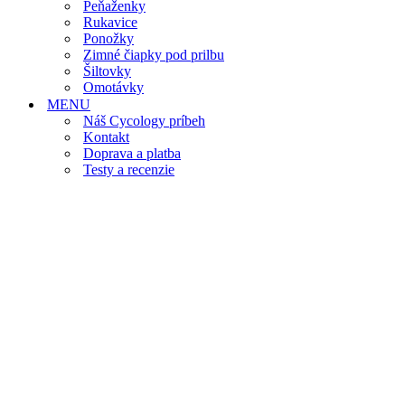
Peňaženky
Rukavice
Ponožky
Zimné čiapky pod prilbu
Šiltovky
Omotávky
MENU
Náš Cycology príbeh
Kontakt
Doprava a platba
Testy a recenzie