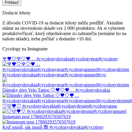
Dodacie lehoty
Z dôvodu COVID-19 sa dodacie lehoty môžu predĺžiť. Aktuálne
máme na slovenskom sklade cez 2 000 produktov. Ak si vyberiete
produkt/veľkosť, ktorý objednávame zo zahraničia (nemáme ho na
našom sklade), treba počítať s dodaním +10 dní.
Cycology na Instagrame
🌹🖤🤍🌹🤍🖤 . . #cycologyslovakia#cycologygear#cycology
#cycologyslovakia#cycologygear#cycologyapparel#cyc
Dámsky dres Velo Tattoo 🤍🖤🤍🖤 . . #cycologyslovakia
🤍🩷🖤🤍 #cycologyslovakia#cycologydesign#cycologyappa
Instagram post 17860293576507619
Keď musíš, tak musíš 🙈 #cycologyslovakia#cycology