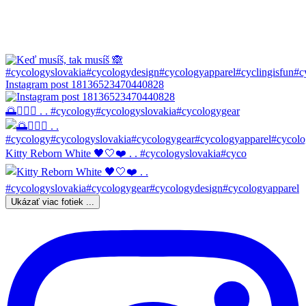
Instagram post 18136523470440828
🌅🚴🏼‍♀️ . . #cycology#cycologyslovakia#cycologygear
Kitty Reborn White 🖤🤍❤️ . . #cycologyslovakia#cyco
Ukázať viac fotiek ...