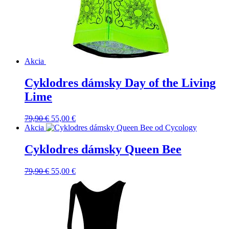
Akcia
Cyklodres dámsky Day of the Living
Lime
Pôvodná
Aktuálna
79,90
€
55,00
€
cena
cena
Akcia
bola:
je:
79,90 €.
55,00 €.
Cyklodres dámsky Queen Bee
Pôvodná
Aktuálna
79,90
€
55,00
€
cena
cena
bola:
je:
79,90 €.
55,00 €.