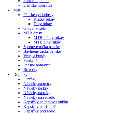
Funkčné prádlo
Dámske nohavice
Muži
Pánske cyklodresy
Krátky rukáv
Dlhý rukáv
Gravel košele
MTB dresy
MTB krátky rukáv
MTB dlhý rukáv
Športové tričká pánske
Bavlnené tričká pánske
Vesty a bundy
Funkčné prádlo
Pánske nohavice
Boxerky
Doplnky
Uteráky
Návleky na tretry
Návleky na krk
Návleky na ruky
Návleky na sedadlo
Kapsičky na rámovú trubku
Kapsičky na riadidlá
Kapsičky pod sedlo