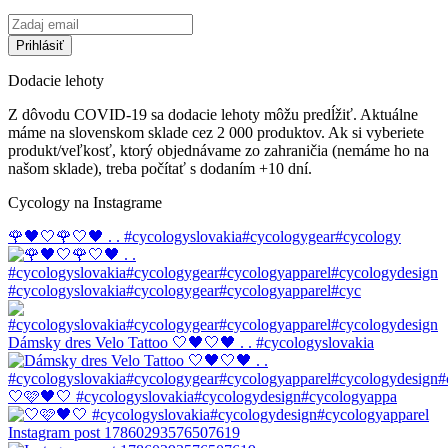
Dodacie lehoty
Z dôvodu COVID-19 sa dodacie lehoty môžu predĺžiť. Aktuálne
máme na slovenskom sklade cez 2 000 produktov. Ak si vyberiete
produkt/veľkosť, ktorý objednávame zo zahraničia (nemáme ho na
našom sklade), treba počítať s dodaním +10 dní.
Cycology na Instagrame
🌹🖤🤍🌹🤍🖤 . . #cycologyslovakia#cycologygear#cycology
#cycologyslovakia#cycologygear#cycologyapparel#cyc
Dámsky dres Velo Tattoo 🤍🖤🤍🖤 . . #cycologyslovakia
🤍🩷🖤🤍 #cycologyslovakia#cycologydesign#cycologyappa
Instagram post 17860293576507619