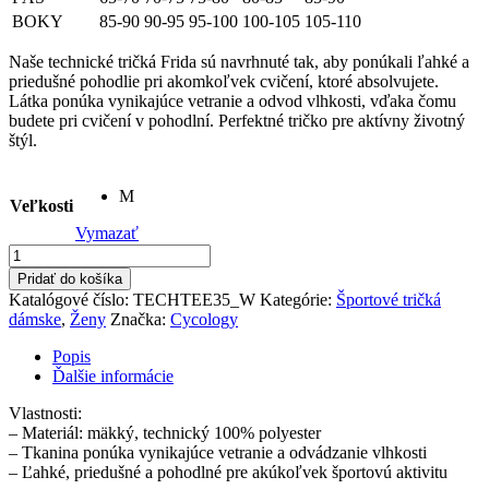
BOKY
85-90
90-95
95-100
100-105
105-110
Naše technické tričká Frida sú navrhnuté tak, aby ponúkali ľahké a
priedušné pohodlie pri akomkoľvek cvičení, ktoré absolvujete.
Látka ponúka vynikajúce vetranie a odvod vlhkosti, vďaka čomu
budete pri cvičení v pohodlní. Perfektné tričko pre aktívny životný
štýl.
M
Veľkosti
Vymazať
množstvo
Technické
Pridať do košíka
tričko
Katalógové číslo:
TECHTEE35_W
Kategórie:
Športové tričká
dámske
dámske
,
Ženy
Značka:
Cycology
Frida
Pink
Popis
Ďalšie informácie
Vlastnosti:
– Materiál: mäkký, technický 100% polyester
– Tkanina ponúka vynikajúce vetranie a odvádzanie vlhkosti
– Ľahké, priedušné a pohodlné pre akúkoľvek športovú aktivitu