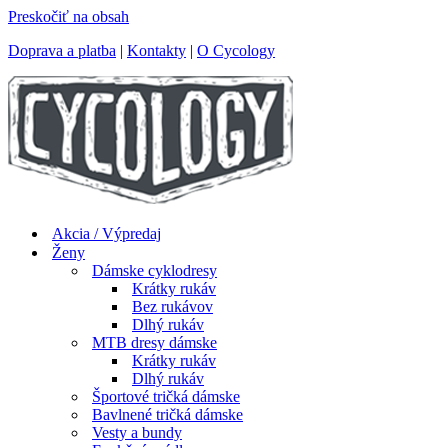
Preskočiť na obsah
Doprava a platba
|
Kontakty
|
O Cycology
Akcia / Výpredaj
Ženy
Dámske cyklodresy
Krátky rukáv
Bez rukávov
Dlhý rukáv
MTB dresy dámske
Krátky rukáv
Dlhý rukáv
Športové tričká dámske
Bavlnené tričká dámske
Vesty a bundy