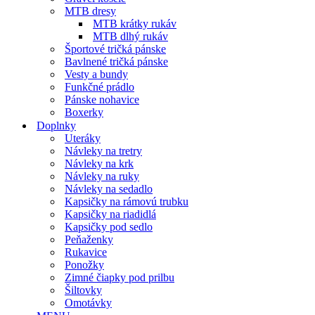
MTB dresy
MTB krátky rukáv
MTB dlhý rukáv
Športové tričká pánske
Bavlnené tričká pánske
Vesty a bundy
Funkčné prádlo
Pánske nohavice
Boxerky
Doplnky
Uteráky
Návleky na tretry
Návleky na krk
Návleky na ruky
Návleky na sedadlo
Kapsičky na rámovú trubku
Kapsičky na riadidlá
Kapsičky pod sedlo
Peňaženky
Rukavice
Ponožky
Zimné čiapky pod prilbu
Šiltovky
Omotávky