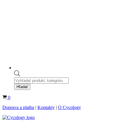
Products
search
Hľadať
Košík
0
Doprava a platba
|
Kontakty
|
O Cycology