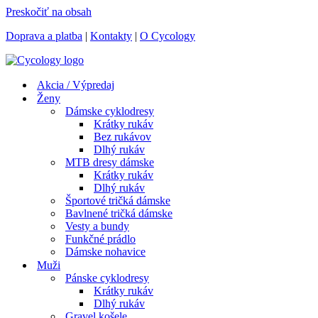
Preskočiť na obsah
Doprava a platba
|
Kontakty
|
O Cycology
Akcia / Výpredaj
Ženy
Dámske cyklodresy
Krátky rukáv
Bez rukávov
Dlhý rukáv
MTB dresy dámske
Krátky rukáv
Dlhý rukáv
Športové tričká dámske
Bavlnené tričká dámske
Vesty a bundy
Funkčné prádlo
Dámske nohavice
Muži
Pánske cyklodresy
Krátky rukáv
Dlhý rukáv
Gravel košele