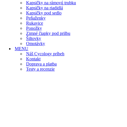
Kapsičky na rámovú trubku
Kapsičky na riadidlá
Kapsičky pod sedlo
Peňaženky
Rukavice
Ponožky
Zimné čiapky pod prilbu
Šiltovky
Omotávky
MENU
Náš Cycology príbeh
Kontakt
Doprava a platba
Testy a recenzie