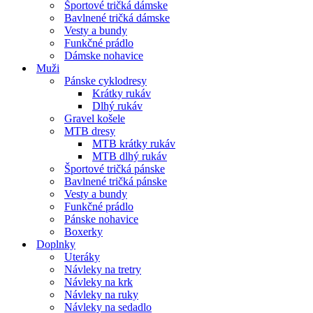
Športové tričká dámske
Bavlnené tričká dámske
Vesty a bundy
Funkčné prádlo
Dámske nohavice
Muži
Pánske cyklodresy
Krátky rukáv
Dlhý rukáv
Gravel košele
MTB dresy
MTB krátky rukáv
MTB dlhý rukáv
Športové tričká pánske
Bavlnené tričká pánske
Vesty a bundy
Funkčné prádlo
Pánske nohavice
Boxerky
Doplnky
Uteráky
Návleky na tretry
Návleky na krk
Návleky na ruky
Návleky na sedadlo