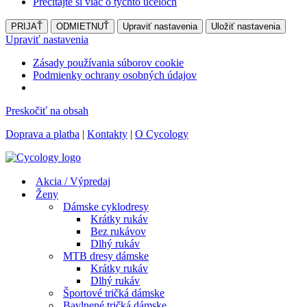
Prečítajte si viac o týchto účeloch
PRIJAŤ
ODMIETNUŤ
Upraviť nastavenia
Uložiť nastavenia
Upraviť nastavenia
Zásady používania súborov cookie
Podmienky ochrany osobných údajov
Preskočiť na obsah
Doprava a platba
|
Kontakty
|
O Cycology
Akcia / Výpredaj
Ženy
Dámske cyklodresy
Krátky rukáv
Bez rukávov
Dlhý rukáv
MTB dresy dámske
Krátky rukáv
Dlhý rukáv
Športové tričká dámske
Bavlnené tričká dámske