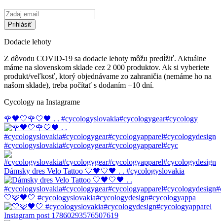
Dodacie lehoty
Z dôvodu COVID-19 sa dodacie lehoty môžu predĺžiť. Aktuálne
máme na slovenskom sklade cez 2 000 produktov. Ak si vyberiete
produkt/veľkosť, ktorý objednávame zo zahraničia (nemáme ho na
našom sklade), treba počítať s dodaním +10 dní.
Cycology na Instagrame
🌹🖤🤍🌹🤍🖤 . . #cycologyslovakia#cycologygear#cycology
#cycologyslovakia#cycologygear#cycologyapparel#cyc
Dámsky dres Velo Tattoo 🤍🖤🤍🖤 . . #cycologyslovakia
🤍🩷🖤🤍 #cycologyslovakia#cycologydesign#cycologyappa
Instagram post 17860293576507619