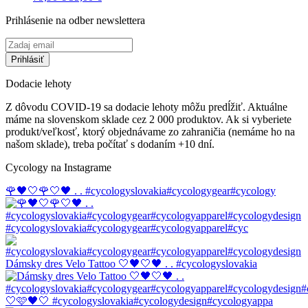
cena
cena
Prihlásenie na odber newslettera
bola:
je:
79,90 €.
55,00 €.
Dodacie lehoty
Z dôvodu COVID-19 sa dodacie lehoty môžu predĺžiť. Aktuálne
máme na slovenskom sklade cez 2 000 produktov. Ak si vyberiete
produkt/veľkosť, ktorý objednávame zo zahraničia (nemáme ho na
našom sklade), treba počítať s dodaním +10 dní.
Cycology na Instagrame
🌹🖤🤍🌹🤍🖤 . . #cycologyslovakia#cycologygear#cycology
#cycologyslovakia#cycologygear#cycologyapparel#cyc
Dámsky dres Velo Tattoo 🤍🖤🤍🖤 . . #cycologyslovakia
🤍🩷🖤🤍 #cycologyslovakia#cycologydesign#cycologyappa