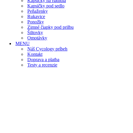
Kapsičky na riadidlá
Kapsičky pod sedlo
Peňaženky
Rukavice
Ponožky
Zimné čiapky pod prilbu
Šiltovky
Omotávky
MENU
Náš Cycology príbeh
Kontakt
Doprava a platba
Testy a recenzie