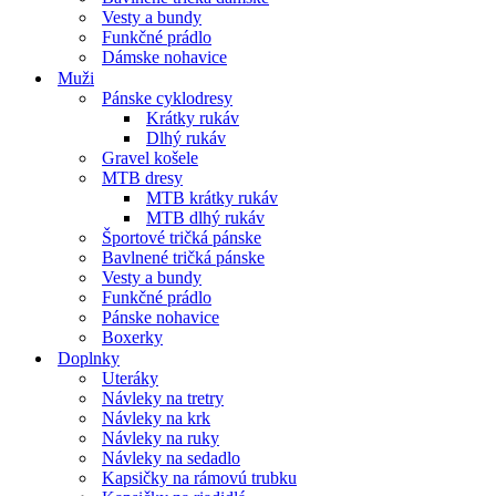
Vesty a bundy
Funkčné prádlo
Dámske nohavice
Muži
Pánske cyklodresy
Krátky rukáv
Dlhý rukáv
Gravel košele
MTB dresy
MTB krátky rukáv
MTB dlhý rukáv
Športové tričká pánske
Bavlnené tričká pánske
Vesty a bundy
Funkčné prádlo
Pánske nohavice
Boxerky
Doplnky
Uteráky
Návleky na tretry
Návleky na krk
Návleky na ruky
Návleky na sedadlo
Kapsičky na rámovú trubku