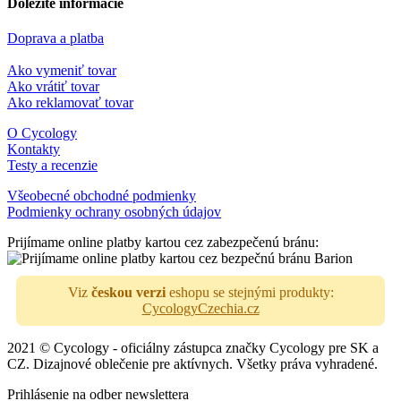
Dôležité informácie
Doprava a platba
Ako vymeniť tovar
Ako vrátiť tovar
Ako reklamovať tovar
O Cycology
Kontakty
Testy a recenzie
Všeobecné obchodné podmienky
Podmienky ochrany osobných údajov
Prijímame online platby kartou cez zabezpečenú bránu:
Viz
českou verzi
eshopu se stejnými produkty:
CycologyCzechia.cz
2021 © Cycology - oficiálny zástupca značky Cycology pre SK a
CZ. Dizajnové oblečenie pre aktívnych. Všetky práva vyhradené.
Prihlásenie na odber newslettera