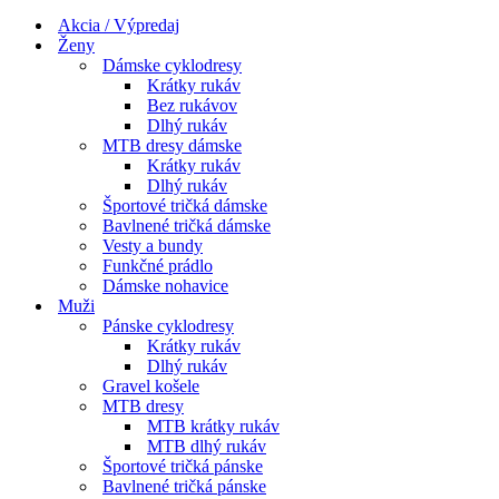
Menu
navigácie
Akcia / Výpredaj
Ženy
Dámske cyklodresy
Krátky rukáv
Bez rukávov
Dlhý rukáv
MTB dresy dámske
Krátky rukáv
Dlhý rukáv
Športové tričká dámske
Bavlnené tričká dámske
Vesty a bundy
Funkčné prádlo
Dámske nohavice
Muži
Pánske cyklodresy
Krátky rukáv
Dlhý rukáv
Gravel košele
MTB dresy
MTB krátky rukáv
MTB dlhý rukáv
Športové tričká pánske
Bavlnené tričká pánske