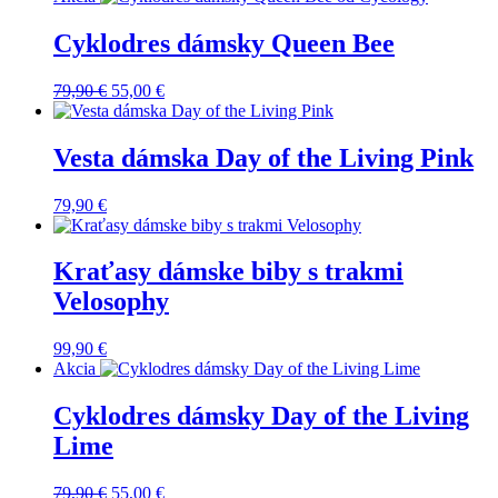
Cyklodres dámsky Queen Bee
Pôvodná
Aktuálna
79,90
€
55,00
€
cena
cena
bola:
je:
79,90 €.
55,00 €.
Vesta dámska Day of the Living Pink
79,90
€
Kraťasy dámske biby s trakmi
Velosophy
99,90
€
Akcia
Cyklodres dámsky Day of the Living
Lime
Pôvodná
Aktuálna
79,90
€
55,00
€