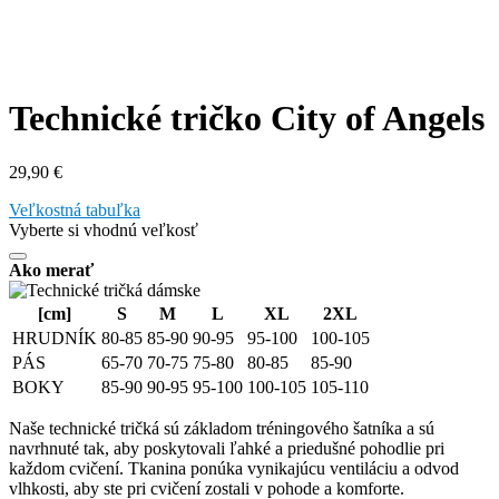
Technické tričko City of Angels
29,90
€
Veľkostná tabuľka
Vyberte si vhodnú veľkosť
Ako merať
[cm]
S
M
L
XL
2XL
HRUDNÍK
80-85
85-90
90-95
95-100
100-105
PÁS
65-70
70-75
75-80
80-85
85-90
BOKY
85-90
90-95
95-100
100-105
105-110
Naše technické tričká sú základom tréningového šatníka a sú
navrhnuté tak, aby poskytovali ľahké a priedušné pohodlie pri
každom cvičení. Tkanina ponúka vynikajúcu ventiláciu a odvod
vlhkosti, aby ste pri cvičení zostali v pohode a komforte.