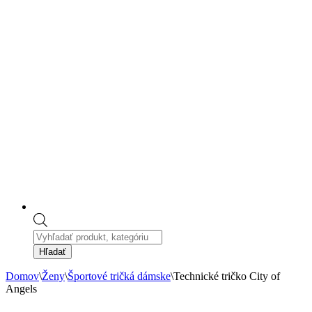
Products
search
Hľadať
Domov
\
Ženy
\
Športové tričká dámske
\
Technické tričko City of
Angels