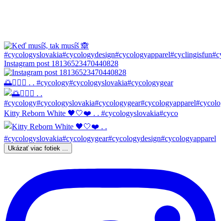
Instagram post 18136523470440828
🌅🚴🏼‍♀️ . . #cycology#cycologyslovakia#cycologygear
Kitty Reborn White 🖤🤍❤️ . . #cycologyslovakia#cyco
Ukázať viac fotiek ...