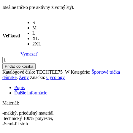
Ideálne tričko pre aktívny životný štýl.
S
M
L
Veľkosti
XL
2XL
Vymazať
množstvo
Technické
Pridať do košíka
tričko
Katalógové číslo:
TECHTEE75_W
Kategórie:
Športové tričká
City
dámske
,
Ženy
Značka:
Cycology
of
Angels
Popis
Ďalšie informácie
Materiál:
-mäkký, priedušný materiál,
-technický 100% polyester,
-Semi-fit strih