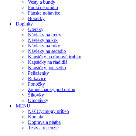
Vesty a bundy
Funkčné prádlo
Pánske nohavice
Boxerky
Doplnky
Uteráky
Návleky na tretry
Návleky na krk
Návleky na ruky
Návleky na sedadlo
Kapsičky na rámovú trubku
Kapsičky na riadidlá
Kapsičky pod sedlo
Peňaženky
Rukavice
Ponožky
Zimné čiapky pod prilbu
Šiltovky
Omotávky
MENU
Náš Cycology príbeh
Kontakt
Doprava a platba
Testy a recenzie