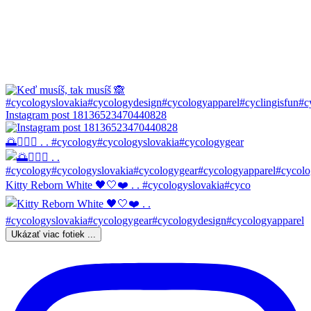
Instagram post 18136523470440828
🌅🚴🏼‍♀️ . . #cycology#cycologyslovakia#cycologygear
Kitty Reborn White 🖤🤍❤️ . . #cycologyslovakia#cyco
Ukázať viac fotiek ...