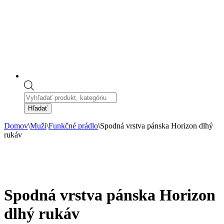
Products
search
Hľadať
Domov
\
Muži
\
Funkčné prádlo
\
Spodná vrstva pánska Horizon dlhý
rukáv
Spodná vrstva pánska Horizon
dlhý rukáv