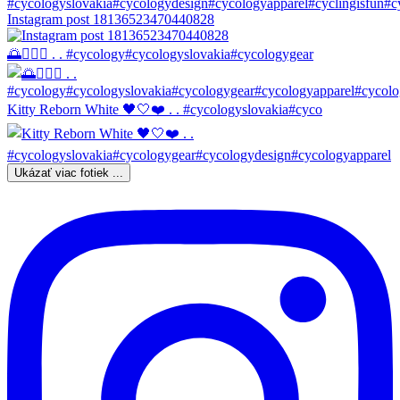
Instagram post 18136523470440828
🌅🚴🏼‍♀️ . . #cycology#cycologyslovakia#cycologygear
Kitty Reborn White 🖤🤍❤️ . . #cycologyslovakia#cyco
Ukázať viac fotiek ...