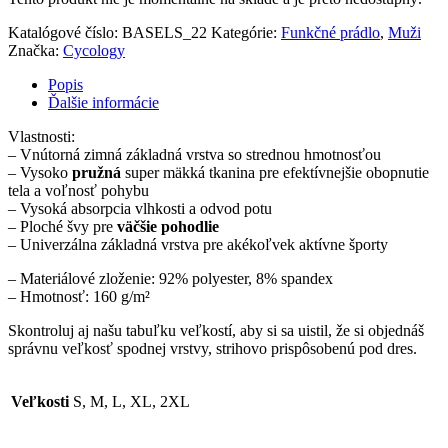
Katalógové číslo:
BASELS_22
Kategórie:
Funkčné prádlo
,
Muži
Značka:
Cycology
Popis
Ďalšie informácie
Vlastnosti:
– Vnútorná zimná základná vrstva so strednou hmotnosťou
– Vysoko
pružná
super mäkká tkanina pre efektívnejšie obopnutie
tela a voľnosť pohybu
– Vysoká absorpcia vlhkosti a odvod potu
– Ploché švy pre
väčšie pohodlie
– Univerzálna základná vrstva pre akékoľvek aktívne športy
– Materiálové zloženie: 92% polyester, 8% spandex
– Hmotnosť: 160 g/m²
Skontroluj aj našu tabuľku veľkostí, aby si sa uistil, že si objednáš
správnu veľkosť spodnej vrstvy, strihovo prispôsobenú pod dres.
Veľkosti
S, M, L, XL, 2XL