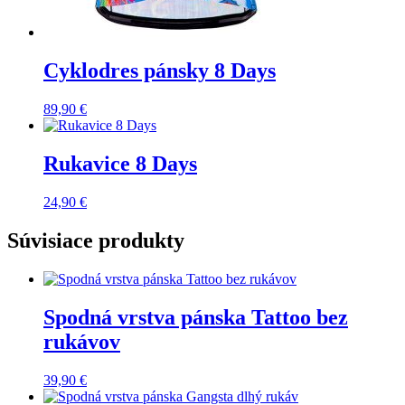
Cyklodres pánsky 8 Days
89,90
€
Rukavice 8 Days
24,90
€
Súvisiace produkty
Spodná vrstva pánska Tattoo bez
rukávov
39,90
€