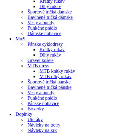
Krátky rukáv
Dlhý rukáv
Športové tričká dámske
Bavlnené tričká dámske
Vesty a bundy
Funkčné prádlo
Dámske nohavice
Muži
Pánske cyklodresy
Krátky rukáv
Dlhý rukáv
Gravel košele
MTB dresy
MTB krátky rukáv
MTB dlhý rukáv
Športové tričká pánske
Bavlnené tričká pánske
Vesty a bundy
Funkčné prádlo
Pánske nohavice
Boxerky
Doplnky
Uteráky
Návleky na tretry
Návleky na krk