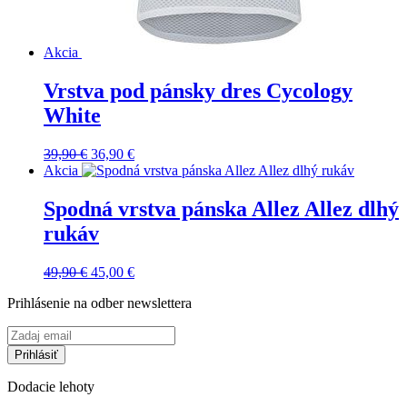
Akcia
Vrstva pod pánsky dres Cycology
White
Pôvodná
Aktuálna
39,90
€
36,90
€
cena
cena
Akcia
bola:
je:
39,90 €.
36,90 €.
Spodná vrstva pánska Allez Allez dlhý
rukáv
Pôvodná
Aktuálna
49,90
€
45,00
€
cena
cena
Prihlásenie na odber newslettera
bola:
je:
49,90 €.
45,00 €.
Dodacie lehoty