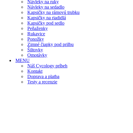
Návleky na ruky
Návleky na sedadlo
Kapsičky na rámovú trubku
Kapsičky na riadidlá
Kapsičky pod sedlo
Peňaženky
Rukavice
Ponožky
Zimné čiapky pod prilbu
Šiltovky
Omotávky
MENU
Náš Cycology príbeh
Kontakt
Doprava a platba
Testy a recenzie