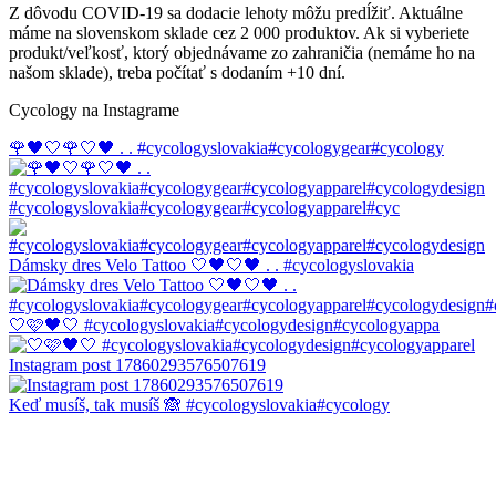
Z dôvodu COVID-19 sa dodacie lehoty môžu predĺžiť. Aktuálne
máme na slovenskom sklade cez 2 000 produktov. Ak si vyberiete
produkt/veľkosť, ktorý objednávame zo zahraničia (nemáme ho na
našom sklade), treba počítať s dodaním +10 dní.
Cycology na Instagrame
🌹🖤🤍🌹🤍🖤 . . #cycologyslovakia#cycologygear#cycology
#cycologyslovakia#cycologygear#cycologyapparel#cyc
Dámsky dres Velo Tattoo 🤍🖤🤍🖤 . . #cycologyslovakia
🤍🩷🖤🤍 #cycologyslovakia#cycologydesign#cycologyappa
Instagram post 17860293576507619
Keď musíš, tak musíš 🙈 #cycologyslovakia#cycology