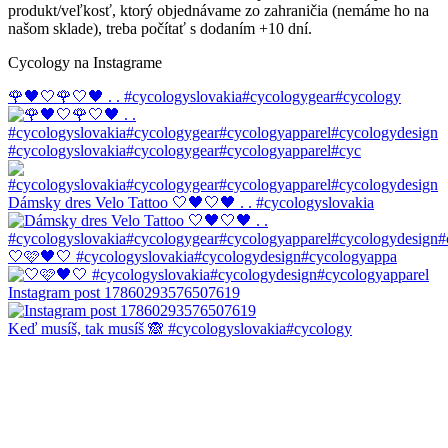
produkt/veľkosť, ktorý objednávame zo zahraničia (nemáme ho na
našom sklade), treba počítať s dodaním +10 dní.
Cycology na Instagrame
🌹🖤🤍🌹🤍🖤 . . #cycologyslovakia#cycologygear#cycology
#cycologyslovakia#cycologygear#cycologyapparel#cyc
Dámsky dres Velo Tattoo 🤍🖤🤍🖤 . . #cycologyslovakia
🤍🩷🖤🤍 #cycologyslovakia#cycologydesign#cycologyappa
Instagram post 17860293576507619
Keď musíš, tak musíš 🙈 #cycologyslovakia#cycology