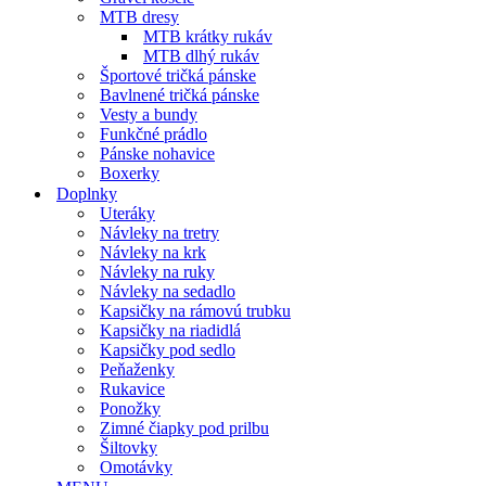
MTB dresy
MTB krátky rukáv
MTB dlhý rukáv
Športové tričká pánske
Bavlnené tričká pánske
Vesty a bundy
Funkčné prádlo
Pánske nohavice
Boxerky
Doplnky
Uteráky
Návleky na tretry
Návleky na krk
Návleky na ruky
Návleky na sedadlo
Kapsičky na rámovú trubku
Kapsičky na riadidlá
Kapsičky pod sedlo
Peňaženky
Rukavice
Ponožky
Zimné čiapky pod prilbu
Šiltovky
Omotávky