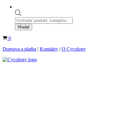
Products
search
Hľadať
Košík
0
Doprava a platba
|
Kontakty
|
O Cycology