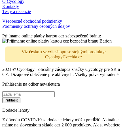
O Cycology
Kontakty
Testy a recenzie
Všeobecné obchodné podmienky
Podmienky ochrany osobných údajov
Prijímame online platby kartou cez zabezpečenú bránu:
Viz
českou verzi
eshopu se stejnými produkty:
CycologyCzechia.cz
2021 © Cycology - oficiálny zástupca značky Cycology pre SK a
CZ. Dizajnové oblečenie pre aktívnych. Všetky práva vyhradené.
Prihlásenie na odber newslettera
Dodacie lehoty
Z dôvodu COVID-19 sa dodacie lehoty môžu predĺžiť. Aktuálne
máme na slovenskom sklade cez 2 000 produktov. Ak si vyberiete