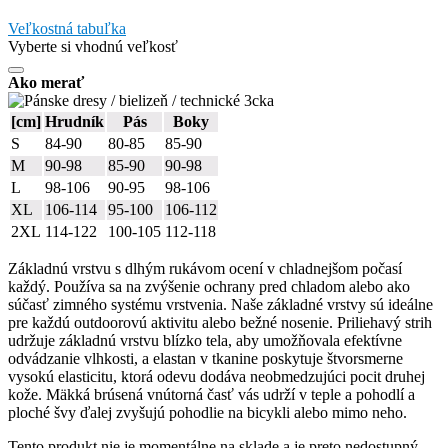
Veľkostná tabuľka
Vyberte si vhodnú veľkosť
Ako merať
[cm]
Hrudník
Pás
Boky
S
84-90
80-85
85-90
M
90-98
85-90
90-98
L
98-106
90-95
98-106
XL
106-114
95-100
106-112
2XL
114-122
100-105
112-118
Základnú vrstvu s dlhým rukávom ocení v chladnejšom počasí
každý. Používa sa na zvýšenie ochrany pred chladom alebo ako
súčasť zimného systému vrstvenia. Naše základné vrstvy sú ideálne
pre každú outdoorovú aktivitu alebo bežné nosenie. Priliehavý strih
udržuje základnú vrstvu blízko tela, aby umožňovala efektívne
odvádzanie vlhkosti, a elastan v tkanine poskytuje štvorsmerne
vysokú elasticitu, ktorá odevu dodáva neobmedzujúci pocit druhej
kože. Mäkká brúsená vnútorná časť vás udrží v teple a pohodlí a
ploché švy ďalej zvyšujú pohodlie na bicykli alebo mimo neho.
Tento produkt nie je momentálne na sklade a je preto nedostupný.