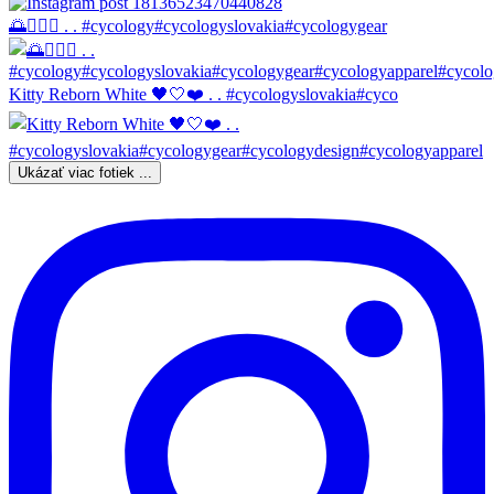
🌅🚴🏼‍♀️ . . #cycology#cycologyslovakia#cycologygear
Kitty Reborn White 🖤🤍❤️ . . #cycologyslovakia#cyco
Ukázať viac fotiek ...