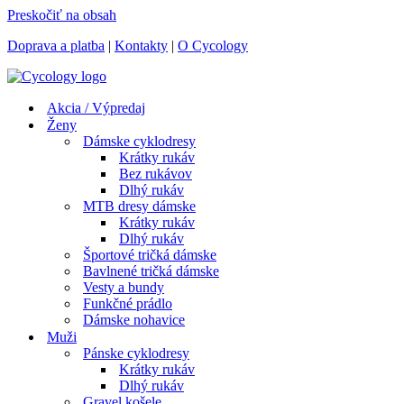
Preskočiť na obsah
Doprava a platba
|
Kontakty
|
O Cycology
Akcia / Výpredaj
Ženy
Dámske cyklodresy
Krátky rukáv
Bez rukávov
Dlhý rukáv
MTB dresy dámske
Krátky rukáv
Dlhý rukáv
Športové tričká dámske
Bavlnené tričká dámske
Vesty a bundy
Funkčné prádlo
Dámske nohavice
Muži
Pánske cyklodresy
Krátky rukáv
Dlhý rukáv
Gravel košele