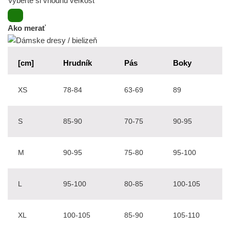
Vyberte si vhodnú veľkosť
Ako merať
[cm]
Hrudník
Pás
Boky
XS
78-84
63-69
89
S
85-90
70-75
90-95
M
90-95
75-80
95-100
L
95-100
80-85
100-105
XL
100-105
85-90
105-110