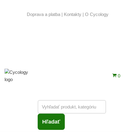
Doprava a platba
|
Kontakty
|
O Cycology
Preskočiť
na
obsah
0
Hľadať