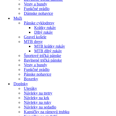
Vesty a bundy
Funkčné prádlo
Dámske nohavice
Muži
Pánske cyklodresy
Krátky rukáv
Dlhý rukáv
Gravel košele
MTB dresy
MTB krátky rukáv
MTB dlhý rukáv
Športové tričká pánske
Bavlnené tričká pánske
Vesty a bundy
Funkčné prádlo
Pánske nohavice
Boxerky
Doplnky
Uteráky
Návleky na tretry
Návleky na krk
Návleky na ruky
Návleky na sedadlo
Kapsičky na rámovú trubku