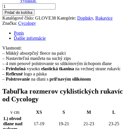
Vymazať
množstvo
Rukavice
Pridať do košíka
Tattoo
Katalógové číslo:
GLOVE38
Kategórie:
Doplnky
,
Rukavice
Značka:
Cycology
Popis
Ďalšie informácie
Vlastnosti:
– Mäkký absorpčný fleece na palci
– Nastaviteľná manžeta na suchý zips
– 4 mm penové polstrovanie so silikónovým úchopom dlane
–
Priedušná
vysoko
elastická tkanina
na vrchnej strane rukavíc
–
Reflexné
logo a páska
–
Polstrovanie
na dlani s
priľnavým silikónom
Tabuľka rozmerov cyklistických rukavíc
od Cycology
v cm
XS
S
M
L
1.) obvod
dlane nad
17-19
19-21
21-23
23-25
palcom