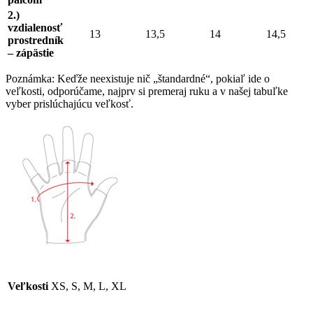
2.)
vzdialenosť
13
13,5
14
14,5
prostredník
– zápästie
Poznámka: Keďže neexistuje nič „štandardné“, pokiaľ ide o
veľkosti, odporúčame, najprv si premeraj ruku a v našej tabuľke
vyber prislúchajúcu veľkosť.
Veľkosti
XS, S, M, L, XL