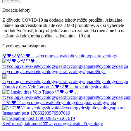
Dodacie lehoty
Z dôvodu COVID-19 sa dodacie lehoty môžu predĺžiť. Aktuálne
máme na slovenskom sklade cez 2 000 produktov. Ak si vyberiete
produkt/veľkosť, ktorý objednávame zo zahraničia (nemáme ho na
našom sklade), treba počítať s dodaním +10 dní.
Cycology na Instagrame
🌹🖤🤍🌹🤍🖤 . . #cycologyslovakia#cycologygear#cycology
#cycologyslovakia#cycologygear#cycologyapparel#cyc
Dámsky dres Velo Tattoo 🤍🖤🤍🖤 . . #cycologyslovakia
🤍🩷🖤🤍 #cycologyslovakia#cycologydesign#cycologyappa
Instagram post 17860293576507619
Keď musíš, tak musíš 🙈 #cycologyslovakia#cycology