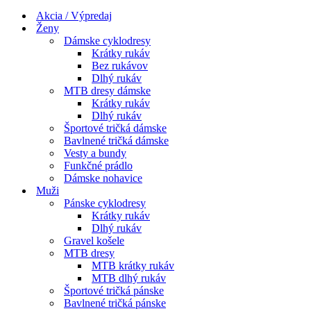
Menu
navigácie
Akcia / Výpredaj
Ženy
Dámske cyklodresy
Krátky rukáv
Bez rukávov
Dlhý rukáv
MTB dresy dámske
Krátky rukáv
Dlhý rukáv
Športové tričká dámske
Bavlnené tričká dámske
Vesty a bundy
Funkčné prádlo
Dámske nohavice
Muži
Pánske cyklodresy
Krátky rukáv
Dlhý rukáv
Gravel košele
MTB dresy
MTB krátky rukáv
MTB dlhý rukáv
Športové tričká pánske
Bavlnené tričká pánske