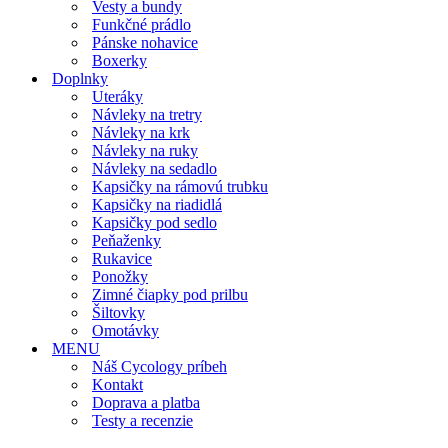
Vesty a bundy
Funkčné prádlo
Pánske nohavice
Boxerky
Doplnky
Uteráky
Návleky na tretry
Návleky na krk
Návleky na ruky
Návleky na sedadlo
Kapsičky na rámovú trubku
Kapsičky na riadidlá
Kapsičky pod sedlo
Peňaženky
Rukavice
Ponožky
Zimné čiapky pod prilbu
Šiltovky
Omotávky
MENU
Náš Cycology príbeh
Kontakt
Doprava a platba
Testy a recenzie