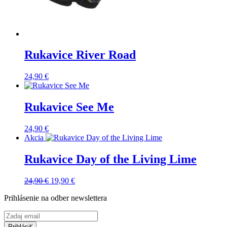
Rukavice River Road
24,90
€
Rukavice See Me
24,90
€
Akcia
Rukavice Day of the Living Lime
Pôvodná
Aktuálna
24,90
€
19,90
€
cena
cena
Prihlásenie na odber newslettera
bola:
je:
24,90 €.
19,90 €.