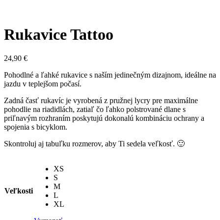
Rukavice Tattoo
24,90
€
Pohodlné a ľahké rukavice s naším jedinečným dizajnom, ideálne na
jazdu v teplejšom počasí.
Zadná časť rukavíc je vyrobená z pružnej lycry pre maximálne
pohodlie na riadidlách, zatiaľ čo ľahko polstrované dlane s
priľnavým rozhraním poskytujú dokonalú kombináciu ochrany a
spojenia s bicyklom.
Skontroluj aj tabuľku rozmerov, aby Ti sedela veľkosť. 🙂
XS
S
M
Veľkosti
L
XL