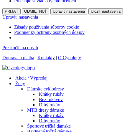
Prečítajte si viac o týchto účeloch
PRIJAŤ
ODMIETNUŤ
Upraviť nastavenia
Uložiť nastavenia
Upraviť nastavenia
Zásady používania súborov cookie
Podmienky ochrany osobných údajov
Preskočiť na obsah
Doprava a platba
|
Kontakty
|
O Cycology
Akcia / Výpredaj
Ženy
Dámske cyklodresy
Krátky rukáv
Bez rukávov
Dlhý rukáv
MTB dresy dámske
Krátky rukáv
Dlhý rukáv
Športové tričká dámske
Bavlnené tričká dámske