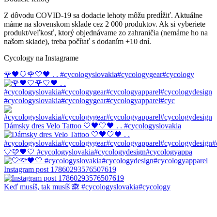
Z dôvodu COVID-19 sa dodacie lehoty môžu predĺžiť. Aktuálne
máme na slovenskom sklade cez 2 000 produktov. Ak si vyberiete
produkt/veľkosť, ktorý objednávame zo zahraničia (nemáme ho na
našom sklade), treba počítať s dodaním +10 dní.
Cycology na Instagrame
🌹🖤🤍🌹🤍🖤 . . #cycologyslovakia#cycologygear#cycology
#cycologyslovakia#cycologygear#cycologyapparel#cyc
Dámsky dres Velo Tattoo 🤍🖤🤍🖤 . . #cycologyslovakia
🤍🩷🖤🤍 #cycologyslovakia#cycologydesign#cycologyappa
Instagram post 17860293576507619
Keď musíš, tak musíš 🙈 #cycologyslovakia#cycology