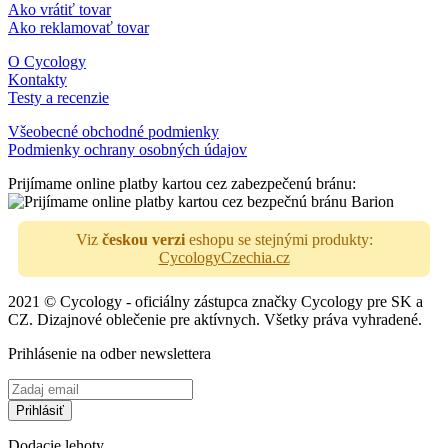
Ako vrátiť tovar
Ako reklamovať tovar
O Cycology
Kontakty
Testy a recenzie
Všeobecné obchodné podmienky
Podmienky ochrany osobných údajov
Prijímame online platby kartou cez zabezpečenú bránu:
Viz
českou verzi
eshopu se stejnými produkty:
CycologyCzechia.cz
2021 © Cycology - oficiálny zástupca značky Cycology pre SK a
CZ. Dizajnové oblečenie pre aktívnych. Všetky práva vyhradené.
Prihlásenie na odber newslettera
Dodacie lehoty