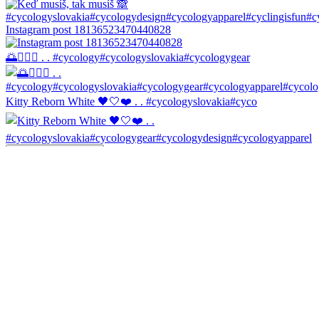
Instagram post 18136523470440828
🌅🚴🏼‍♀️ . . #cycology#cycologyslovakia#cycologygear
Kitty Reborn White 🖤🤍❤️ . . #cycologyslovakia#cyco
Ukázať viac fotiek ...