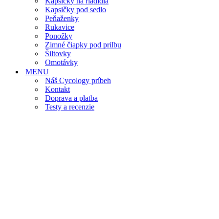
Kapsičky na riadidlá
Kapsičky pod sedlo
Peňaženky
Rukavice
Ponožky
Zimné čiapky pod prilbu
Šiltovky
Omotávky
MENU
Náš Cycology príbeh
Kontakt
Doprava a platba
Testy a recenzie