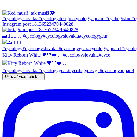
Instagram post 18136523470440828
🌅🚴🏼‍♀️ . . #cycology#cycologyslovakia#cycologygear
Kitty Reborn White 🖤🤍❤️ . . #cycologyslovakia#cyco
Ukázať viac fotiek ...