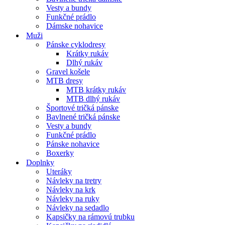
Vesty a bundy
Funkčné prádlo
Dámske nohavice
Muži
Pánske cyklodresy
Krátky rukáv
Dlhý rukáv
Gravel košele
MTB dresy
MTB krátky rukáv
MTB dlhý rukáv
Športové tričká pánske
Bavlnené tričká pánske
Vesty a bundy
Funkčné prádlo
Pánske nohavice
Boxerky
Doplnky
Uteráky
Návleky na tretry
Návleky na krk
Návleky na ruky
Návleky na sedadlo
Kapsičky na rámovú trubku