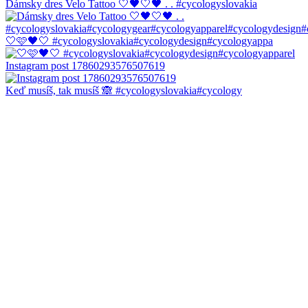
Dámsky dres Velo Tattoo 🤍🖤🤍🖤 . . #cycologyslovakia
🤍🩷🖤🤍 #cycologyslovakia#cycologydesign#cycologyappa
Instagram post 17860293576507619
Keď musíš, tak musíš 🙈 #cycologyslovakia#cycology