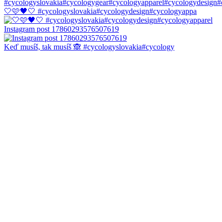
🤍🩷🖤🤍 #cycologyslovakia#cycologydesign#cycologyappa
Instagram post 17860293576507619
Keď musíš, tak musíš 🙈 #cycologyslovakia#cycology