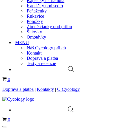
Kapsičky na riadidlá
Kapsičky pod sedlo
Peňaženky
Rukavice
Ponožky
Zimné čiapky pod prilbu
Šiltovky
Omotávky
MENU
Náš Cycology príbeh
Kontakt
Doprava a platba
Testy a recenzie
Košík
0
Doprava a platba
|
Kontakty
|
O Cycology
Košík
0
Menu