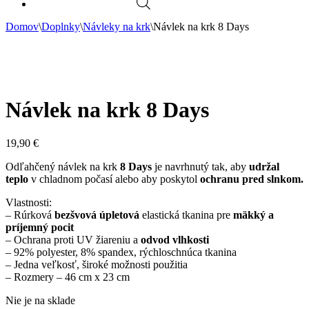
Domov
\
Doplnky
\
Návleky na krk
\
Návlek na krk 8 Days
Návlek na krk 8 Days
19,90
€
Odľahčený návlek na krk
8 Days
je navrhnutý tak, aby
udržal
teplo
v chladnom počasí alebo aby poskytol
ochranu pred slnkom.
Vlastnosti:
– Rúrková
bezšvová
úpletová
elastická tkanina pre
mäkký a
príjemný pocit
– Ochrana proti UV žiareniu a
odvod vlhkosti
– 92% polyester, 8% spandex, rýchloschnúca tkanina
– Jedna veľkosť, široké možnosti použitia
– Rozmery – 46 cm x 23 cm
Nie je na sklade