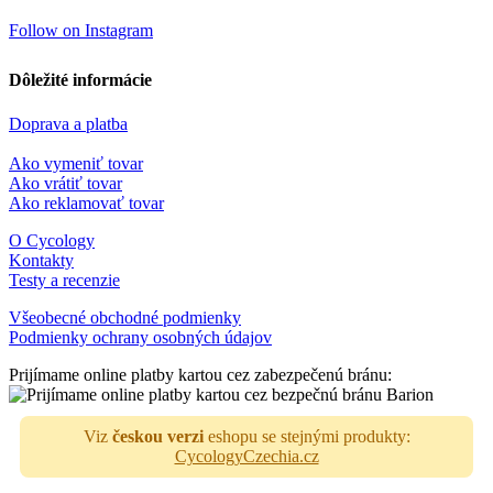
Follow on Instagram
Dôležité informácie
Doprava a platba
Ako vymeniť tovar
Ako vrátiť tovar
Ako reklamovať tovar
O Cycology
Kontakty
Testy a recenzie
Všeobecné obchodné podmienky
Podmienky ochrany osobných údajov
Prijímame online platby kartou cez zabezpečenú bránu:
Viz
českou verzi
eshopu se stejnými produkty:
CycologyCzechia.cz