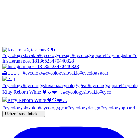
Instagram post 18136523470440828
🌅🚴🏼‍♀️ . . #cycology#cycologyslovakia#cycologygear
Kitty Reborn White 🖤🤍❤️ . . #cycologyslovakia#cyco
Ukázať viac fotiek ...