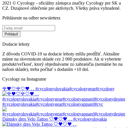
2021 © Cycology - oficiálny zástupca značky Cycology pre SK a
CZ. Dizajnové oblečenie pre aktívnych. Všetky práva vyhradené.
Prihlásenie na odber newslettera
Dodacie lehoty
Z dôvodu COVID-19 sa dodacie lehoty môžu predĺžiť. Aktuálne
máme na slovenskom sklade cez 2 000 produktov. Ak si vyberiete
produkt/veľkosť, ktorý objednávame zo zahraničia (nemáme ho na
našom sklade), treba počítať s dodaním +10 dní.
Cycology na Instagrame
🌹🖤🤍🌹🤍🖤 . . #cycologyslovakia#cycologygear#cycology
#cycologyslovakia#cycologygear#cycologyapparel#cyc
Dámsky dres Velo Tattoo 🤍🖤🤍🖤 . . #cycologyslovakia