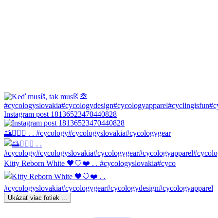
Instagram post 18136523470440828
🌅🚴🏼‍♀️ . . #cycology#cycologyslovakia#cycologygear
Kitty Reborn White 🖤🤍❤️ . . #cycologyslovakia#cyco
Ukázať viac fotiek ...