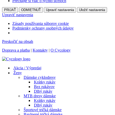
Prečítajte si viac o týchto účeloch
PRIJAŤ
ODMIETNUŤ
Upraviť nastavenia
Uložiť nastavenia
Upraviť nastavenia
Zásady používania súborov cookie
Podmienky ochrany osobných údajov
Preskočiť na obsah
Doprava a platba
|
Kontakty
|
O Cycology
Akcia / Výpredaj
Ženy
Dámske cyklodresy
Krátky rukáv
Bez rukávov
Dlhý rukáv
MTB dresy dámske
Krátky rukáv
Dlhý rukáv
Športové tričká dámske
Bavlnené tričká dámske