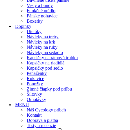
Bavlnené tričká pánske
Vesty a bundy
Funkčné prádlo
Pánske nohavice
Boxerky
Doplnky
Uteráky
Návleky na tretry
Návleky na krk
Návleky na ruky
Návleky na sedadlo
Kapsičky na rámovú trubku
Kapsičky na riadidlá
Kapsičky pod sedlo
Peňaženky
Rukavice
Ponožky
Zimné čiapky pod prilbu
Šiltovky
Omotávky
MENU
Náš Cycology príbeh
Kontakt
Doprava a platba
Testy a recenzie