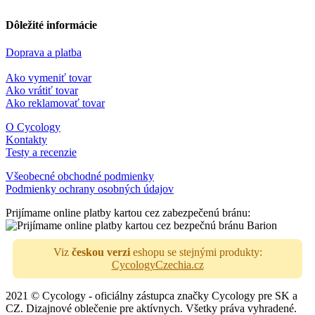
Dôležité informácie
Doprava a platba
Ako vymeniť tovar
Ako vrátiť tovar
Ako reklamovať tovar
O Cycology
Kontakty
Testy a recenzie
Všeobecné obchodné podmienky
Podmienky ochrany osobných údajov
Prijímame online platby kartou cez zabezpečenú bránu:
Viz
českou verzi
eshopu se stejnými produkty:
CycologyCzechia.cz
2021 © Cycology - oficiálny zástupca značky Cycology pre SK a
CZ. Dizajnové oblečenie pre aktívnych. Všetky práva vyhradené.