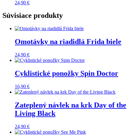
24,90
€
Súvisiace produkty
Omotávky na riadidlá Frida biele
24,90
€
Cyklistické ponožky Spin Doctor
16,90
€
Zateplený návlek na krk Day of the
Living Black
24,90
€