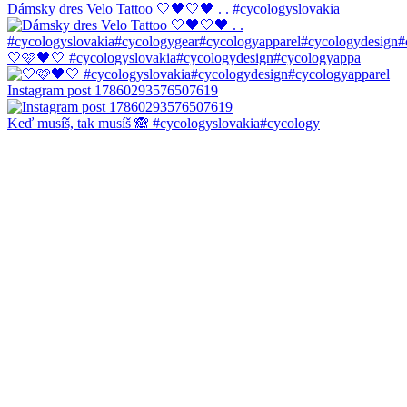
Dámsky dres Velo Tattoo 🤍🖤🤍🖤 . . #cycologyslovakia
🤍🩷🖤🤍 #cycologyslovakia#cycologydesign#cycologyappa
Instagram post 17860293576507619
Keď musíš, tak musíš 🙈 #cycologyslovakia#cycology