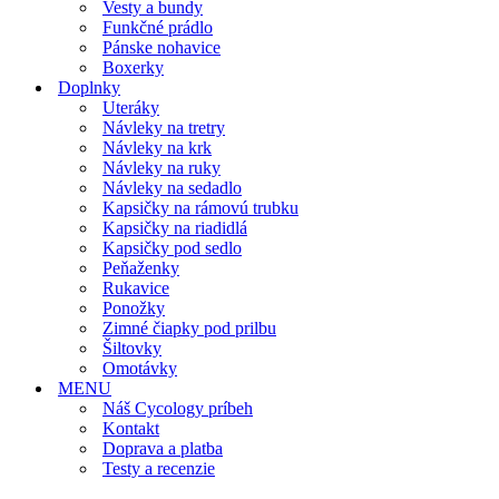
Vesty a bundy
Funkčné prádlo
Pánske nohavice
Boxerky
Doplnky
Uteráky
Návleky na tretry
Návleky na krk
Návleky na ruky
Návleky na sedadlo
Kapsičky na rámovú trubku
Kapsičky na riadidlá
Kapsičky pod sedlo
Peňaženky
Rukavice
Ponožky
Zimné čiapky pod prilbu
Šiltovky
Omotávky
MENU
Náš Cycology príbeh
Kontakt
Doprava a platba
Testy a recenzie