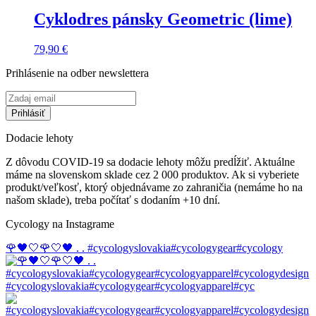
bola:
je:
109,90 €.
85,00 €.
Cyklodres pánsky Geometric (lime)
79,90
€
Prihlásenie na odber newslettera
Dodacie lehoty
Z dôvodu COVID-19 sa dodacie lehoty môžu predĺžiť. Aktuálne
máme na slovenskom sklade cez 2 000 produktov. Ak si vyberiete
produkt/veľkosť, ktorý objednávame zo zahraničia (nemáme ho na
našom sklade), treba počítať s dodaním +10 dní.
Cycology na Instagrame
🌹🖤🤍🌹🤍🖤 . . #cycologyslovakia#cycologygear#cycology
#cycologyslovakia#cycologygear#cycologyapparel#cyc