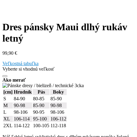
Dres pánsky Maui dlhý rukáv
letný
99,90
€
Veľkostná tabuľka
Vyberte si vhodnú veľkosť
Ako merať
[cm]
Hrudník
Pás
Boky
S
84-90
80-85
85-90
M
90-98
85-90
90-98
L
98-106
90-95
98-106
XL
106-114
95-100
106-112
2XL
114-122
100-105
112-118
Náš ľahký letný cyklistický dres s dlhým rukávom ponúka želanú