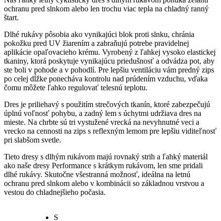
ochranu pred slnkom alebo len trochu viac tepla na chladný ranný
štart.
Dlhé rukávy pôsobia ako vynikajúci blok proti slnku, chránia
pokožku pred UV žiarením a zabraňujú potrebe pravidelnej
aplikácie opaľovacieho krému. Vyrobený z ľahkej vysoko elastickej
tkaniny, ktorá poskytuje vynikajúcu priedušnosť a odvádza pot, aby
ste boli v pohode a v pohodlí. Pre lepšiu ventiláciu vám predný zips
po celej dĺžke ponecháva kontrolu nad prúdením vzduchu, vďaka
čomu môžete ľahko regulovať telesnú teplotu.
Dres je priliehavý s použitím strečových tkanín, ktoré zabezpečujú
úplnú voľnosť pohybu, a zadný lem s úchytmi udržiava dres na
mieste. Na chrbte sú tri vystužené vrecká na nevyhnutné veci a
vrecko na cennosti na zips s reflexným lemom pre lepšiu viditeľnosť
pri slabšom svetle.
Tieto dresy s dlhým rukávom majú rovnaký strih a ľahký materiál
ako naše dresy Performance s krátkym rukávom, len sme pridali
dlhé rukávy. Skutočne všestranná možnosť, ideálna na letnú
ochranu pred slnkom alebo v kombinácii so základnou vrstvou a
vestou do chladnejšieho počasia.
S