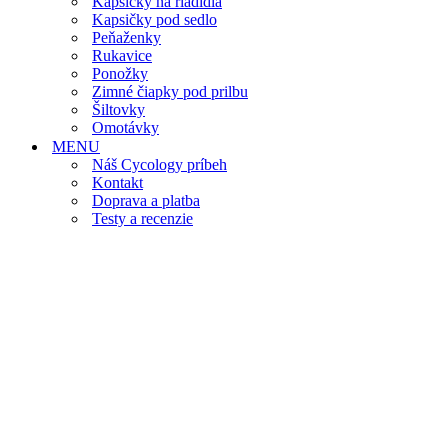
Kapsičky na riadidlá
Kapsičky pod sedlo
Peňaženky
Rukavice
Ponožky
Zimné čiapky pod prilbu
Šiltovky
Omotávky
MENU
Náš Cycology príbeh
Kontakt
Doprava a platba
Testy a recenzie