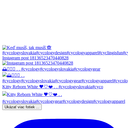
Instagram post 18136523470440828
🌅🚴🏼‍♀️ . . #cycology#cycologyslovakia#cycologygear
Kitty Reborn White 🖤🤍❤️ . . #cycologyslovakia#cyco
Ukázať viac fotiek ...