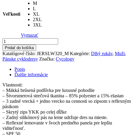
M
L
Veľkosti
XL
2XL
3XL
Vymazať
množstvo
Dres
Pridať do košíka
pánsky
Katalógové číslo:
JERSLW320_M
Kategórie:
Dlhý rukáv
,
Muži
,
Maui
Pánske cyklodresy
Značka:
Cycology
dlhý
rukáv
Popis
letný
Ďalšie informácie
Vlastnosti:
– Mäkká brúsená podšívka pre luxusné pohodlie
– Štvorsmerová strečová tkanina – 85% polyester a 15% elastan
– 3 zadné vrecká + jedno vrecko na cennosti so zipsom s reflexným
pásikom
– Skrytý zips YKK po celej dĺžke
– Zadný silikónový pás na leme udržuje dres na mieste.
– Reflexné lemovanie v švoch predného panela pre lepšiu
viditeľnosť.
– SPF 50