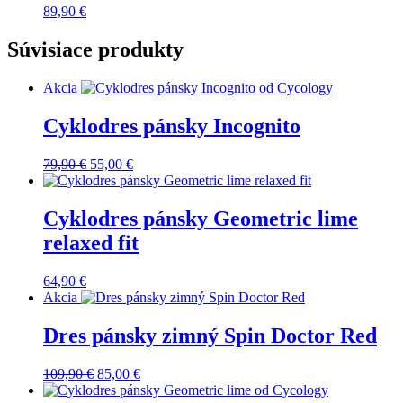
89,90
€
Súvisiace produkty
Akcia
Cyklodres pánsky Incognito
Pôvodná
Aktuálna
79,90
€
55,00
€
cena
cena
bola:
je:
79,90 €.
55,00 €.
Cyklodres pánsky Geometric lime
relaxed fit
64,90
€
Akcia
Dres pánsky zimný Spin Doctor Red
Pôvodná
Aktuálna
109,90
€
85,00
€
cena
cena