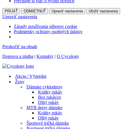
Prečítajte si viac o týchto účeloch
PRIJAŤ
ODMIETNUŤ
Upraviť nastavenia
Uložiť nastavenia
Upraviť nastavenia
Zásady používania súborov cookie
Podmienky ochrany osobných údajov
Preskočiť na obsah
Doprava a platba
|
Kontakty
|
O Cycology
Akcia / Výpredaj
Ženy
Dámske cyklodresy
Krátky rukáv
Bez rukávov
Dlhý rukáv
MTB dresy dámske
Krátky rukáv
Dlhý rukáv
Športové tričká dámske
Bavlnené tričká dámske