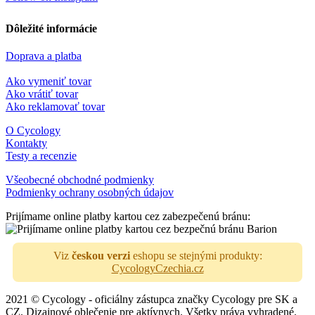
Dôležité informácie
Doprava a platba
Ako vymeniť tovar
Ako vrátiť tovar
Ako reklamovať tovar
O Cycology
Kontakty
Testy a recenzie
Všeobecné obchodné podmienky
Podmienky ochrany osobných údajov
Prijímame online platby kartou cez zabezpečenú bránu:
Viz
českou verzi
eshopu se stejnými produkty:
CycologyCzechia.cz
2021 © Cycology - oficiálny zástupca značky Cycology pre SK a
CZ. Dizajnové oblečenie pre aktívnych. Všetky práva vyhradené.