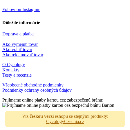
Follow on Instagram
Dôležité informácie
Doprava a platba
Ako vymeniť tovar
Ako vrátiť tovar
Ako reklamovať tovar
O Cycology
Kontakty
Testy a recenzie
Všeobecné obchodné podmienky
Podmienky ochrany osobných údajov
Prijímame online platby kartou cez zabezpečenú bránu:
Viz
českou verzi
eshopu se stejnými produkty:
CycologyCzechia.cz