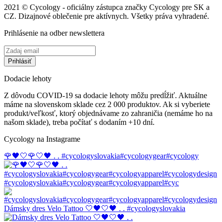
2021 © Cycology - oficiálny zástupca značky Cycology pre SK a
CZ. Dizajnové oblečenie pre aktívnych. Všetky práva vyhradené.
Prihlásenie na odber newslettera
Dodacie lehoty
Z dôvodu COVID-19 sa dodacie lehoty môžu predĺžiť. Aktuálne
máme na slovenskom sklade cez 2 000 produktov. Ak si vyberiete
produkt/veľkosť, ktorý objednávame zo zahraničia (nemáme ho na
našom sklade), treba počítať s dodaním +10 dní.
Cycology na Instagrame
🌹🖤🤍🌹🤍🖤 . . #cycologyslovakia#cycologygear#cycology
#cycologyslovakia#cycologygear#cycologyapparel#cyc
Dámsky dres Velo Tattoo 🤍🖤🤍🖤 . . #cycologyslovakia