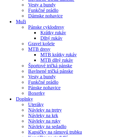
Vesty a bundy
Funkčné prádlo
Dámske nohavice
Muži
Pánske cyklodresy
Krátky rukáv
Dlhý rukáv
Gravel košele
MTB dresy
MTB krátky rukáv
MTB dlhý rukáv
Športové tričká pánske
Bavlnené tričká pánske
Vesty a bundy
Funkčné prádlo
Pánske nohavice
Boxerky
Doplnky
Uteráky
Návleky na tretry
Návleky na krk
Návleky na ruky
Návleky na sedadlo
Kapsičky na rámovú trubku