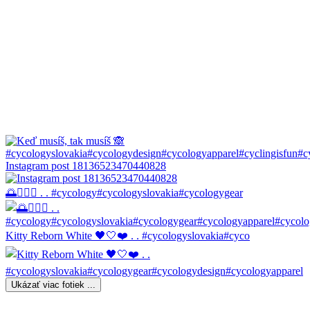
Instagram post 18136523470440828
🌅🚴🏼‍♀️ . . #cycology#cycologyslovakia#cycologygear
Kitty Reborn White 🖤🤍❤️ . . #cycologyslovakia#cyco
Ukázať viac fotiek ...