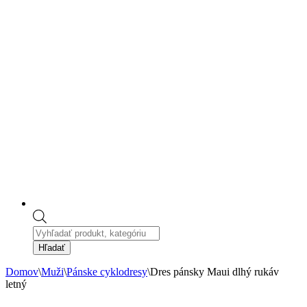
Products
search
Hľadať
Domov
\
Muži
\
Pánske cyklodresy
\
Dres pánsky Maui dlhý rukáv
letný