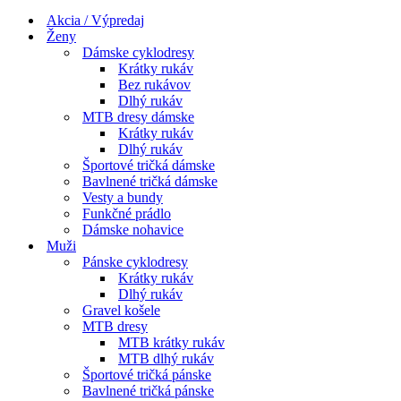
Menu
navigácie
Akcia / Výpredaj
Ženy
Dámske cyklodresy
Krátky rukáv
Bez rukávov
Dlhý rukáv
MTB dresy dámske
Krátky rukáv
Dlhý rukáv
Športové tričká dámske
Bavlnené tričká dámske
Vesty a bundy
Funkčné prádlo
Dámske nohavice
Muži
Pánske cyklodresy
Krátky rukáv
Dlhý rukáv
Gravel košele
MTB dresy
MTB krátky rukáv
MTB dlhý rukáv
Športové tričká pánske
Bavlnené tričká pánske