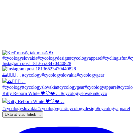
Instagram post 18136523470440828
🌅🚴🏼‍♀️ . . #cycology#cycologyslovakia#cycologygear
Kitty Reborn White 🖤🤍❤️ . . #cycologyslovakia#cyco
Ukázať viac fotiek ...