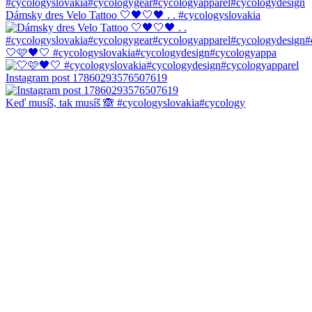
Dámsky dres Velo Tattoo 🤍🖤🤍🖤 . . #cycologyslovakia
🤍🩷🖤🤍 #cycologyslovakia#cycologydesign#cycologyappa
Instagram post 17860293576507619
Keď musíš, tak musíš 🙈 #cycologyslovakia#cycology