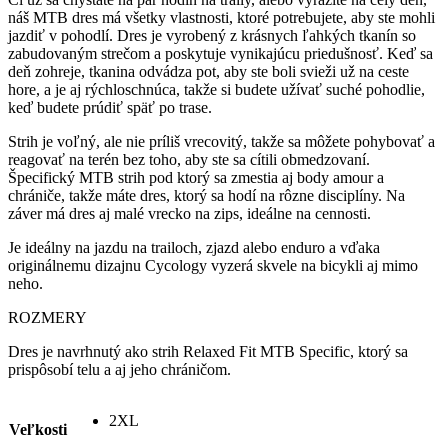
náš MTB dres má všetky vlastnosti, ktoré potrebujete, aby ste mohli
jazdiť v pohodlí. Dres je vyrobený z krásnych ľahkých tkanín so
zabudovaným strečom a poskytuje vynikajúcu priedušnosť. Keď sa
deň zohreje, tkanina odvádza pot, aby ste boli svieži už na ceste
hore, a je aj rýchloschnúca, takže si budete užívať suché pohodlie,
keď budete prúdiť späť po trase.
Strih je voľný, ale nie príliš vrecovitý, takže sa môžete pohybovať a
reagovať na terén bez toho, aby ste sa cítili obmedzovaní.
Špecifický MTB strih pod ktorý sa zmestia aj body amour a
chrániče, takže máte dres, ktorý sa hodí na rôzne disciplíny. Na
záver má dres aj malé vrecko na zips, ideálne na cennosti.
Je ideálny na jazdu na trailoch, zjazd alebo enduro a vďaka
originálnemu dizajnu Cycology vyzerá skvele na bicykli aj mimo
neho.
ROZMERY
Dres je navrhnutý ako strih Relaxed Fit MTB Specific, ktorý sa
prispôsobí telu a aj jeho chráničom.
2XL
Veľkosti