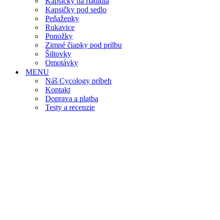
Kapsičky na riadidlá
Kapsičky pod sedlo
Peňaženky
Rukavice
Ponožky
Zimné čiapky pod prilbu
Šiltovky
Omotávky
MENU
Náš Cycology príbeh
Kontakt
Doprava a platba
Testy a recenzie