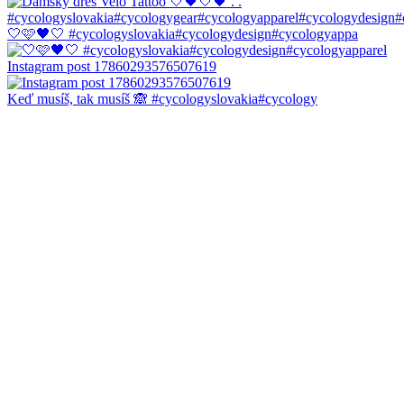
🤍🩷🖤🤍 #cycologyslovakia#cycologydesign#cycologyappa
Instagram post 17860293576507619
Keď musíš, tak musíš 🙈 #cycologyslovakia#cycology