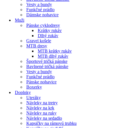
Vesty a bundy
Funkčné prádlo
Dámske nohavice
Muži
Pánske cyklodresy
Krátky rukáv
Dlhý rukáv
Gravel košele
MTB dresy
MTB krátky rukáv
MTB dlhý rukáv
Športové tričká pánske
Bavlnené tričká pánske
Vesty a bundy
Funkčné prádlo
Pánske nohavice
Boxerky
Doplnky
Uteráky
Návleky na tretry
Návleky na krk
Návleky na ruky
Návleky na sedadlo
Kapsičky na rámovú trubku