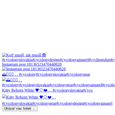
Instagram post 18136523470440828
🌅🚴🏼‍♀️ . . #cycology#cycologyslovakia#cycologygear
Kitty Reborn White 🖤🤍❤️ . . #cycologyslovakia#cyco
Ukázať viac fotiek ...