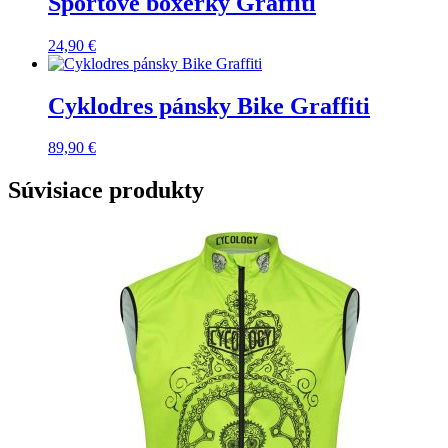
Športové boxerky Graffiti
24,90
€
Cyklodres pánsky Bike Graffiti
89,90
€
Súvisiace produkty