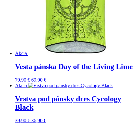
Akcia
Vesta pánska Day of the Living Lime
Pôvodná
Aktuálna
79,90
€
69,90
€
cena
cena
Akcia
bola:
je:
79,90 €.
69,90 €.
Vrstva pod pánsky dres Cycology
Black
Pôvodná
Aktuálna
39,90
€
36,90
€
cena
cena
bola:
je:
39,90 €.
36,90 €.