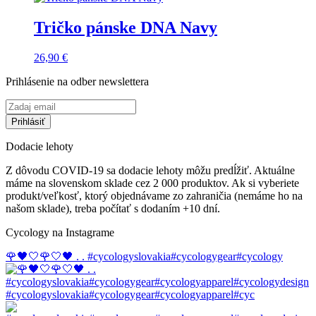
Tričko pánske DNA Navy
26,90
€
Prihlásenie na odber newslettera
Dodacie lehoty
Z dôvodu COVID-19 sa dodacie lehoty môžu predĺžiť. Aktuálne
máme na slovenskom sklade cez 2 000 produktov. Ak si vyberiete
produkt/veľkosť, ktorý objednávame zo zahraničia (nemáme ho na
našom sklade), treba počítať s dodaním +10 dní.
Cycology na Instagrame
🌹🖤🤍🌹🤍🖤 . . #cycologyslovakia#cycologygear#cycology
#cycologyslovakia#cycologygear#cycologyapparel#cyc