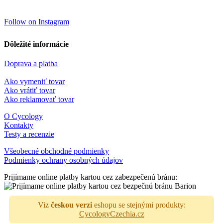
Follow on Instagram
Dôležité informácie
Doprava a platba
Ako vymeniť tovar
Ako vrátiť tovar
Ako reklamovať tovar
O Cycology
Kontakty
Testy a recenzie
Všeobecné obchodné podmienky
Podmienky ochrany osobných údajov
Prijímame online platby kartou cez zabezpečenú bránu:
Viz
českou verzi
eshopu se stejnými produkty:
CycologyCzechia.cz