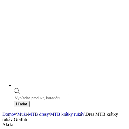
Products
search
Hľadať
Domov
\
Muži
\
MTB dresy
\
MTB krátky rukáv
\
Dres MTB krátky
rukáv Graffiti
Akcia