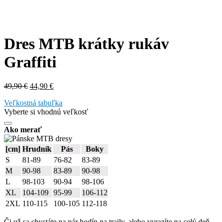
Dres MTB krátky rukáv
Graffiti
Pôvodná
Aktuálna
49,90
€
44,90
€
cena
cena
Veľkostná tabuľka
bola:
je:
Vyberte si vhodnú veľkosť
49,90 €.
44,90 €.
Ako merať
[cm]
Hrudník
Pás
Boky
S
81-89
76-82
83-89
M
90-98
83-89
90-98
L
98-103
90-94
98-106
XL
104-109
95-99
106-112
2XL
110-115
100-105
112-118
Či už sa chystáte na pár hodín na traily, alebo vyrazíte na celý deň,