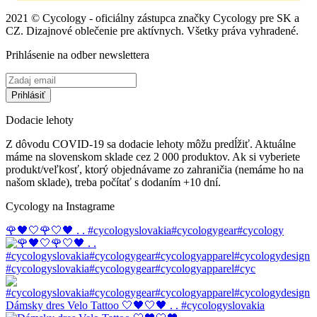
2021 © Cycology - oficiálny zástupca značky Cycology pre SK a
CZ. Dizajnové oblečenie pre aktívnych. Všetky práva vyhradené.
Prihlásenie na odber newslettera
Dodacie lehoty
Z dôvodu COVID-19 sa dodacie lehoty môžu predĺžiť. Aktuálne
máme na slovenskom sklade cez 2 000 produktov. Ak si vyberiete
produkt/veľkosť, ktorý objednávame zo zahraničia (nemáme ho na
našom sklade), treba počítať s dodaním +10 dní.
Cycology na Instagrame
🌹🖤🤍🌹🤍🖤 . . #cycologyslovakia#cycologygear#cycology
#cycologyslovakia#cycologygear#cycologyapparel#cyc
Dámsky dres Velo Tattoo 🤍🖤🤍🖤 . . #cycologyslovakia