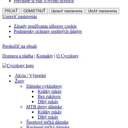
Prečítajte si viac o týchto účeloch
PRIJAŤ
ODMIETNUŤ
Upraviť nastavenia
Uložiť nastavenia
Upraviť nastavenia
Zásady používania súborov cookie
Podmienky ochrany osobných údajov
Preskočiť na obsah
Doprava a platba
|
Kontakty
|
O Cycology
Akcia / Výpredaj
Ženy
Dámske cyklodresy
Krátky rukáv
Bez rukávov
Dlhý rukáv
MTB dresy dámske
Krátky rukáv
Dlhý rukáv
Športové tričká dámske
Bavlnené tričká dámske