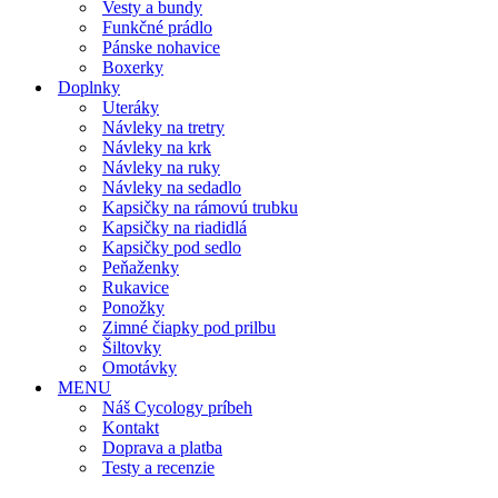
Vesty a bundy
Funkčné prádlo
Pánske nohavice
Boxerky
Doplnky
Uteráky
Návleky na tretry
Návleky na krk
Návleky na ruky
Návleky na sedadlo
Kapsičky na rámovú trubku
Kapsičky na riadidlá
Kapsičky pod sedlo
Peňaženky
Rukavice
Ponožky
Zimné čiapky pod prilbu
Šiltovky
Omotávky
MENU
Náš Cycology príbeh
Kontakt
Doprava a platba
Testy a recenzie