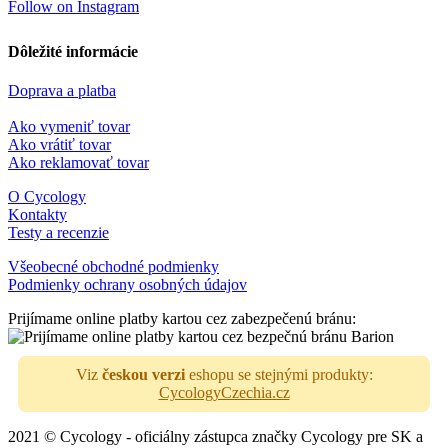
Follow on Instagram
Dôležité informácie
Doprava a platba
Ako vymeniť tovar
Ako vrátiť tovar
Ako reklamovať tovar
O Cycology
Kontakty
Testy a recenzie
Všeobecné obchodné podmienky
Podmienky ochrany osobných údajov
Prijímame online platby kartou cez zabezpečenú bránu:
Viz
českou verzi
eshopu se stejnými produkty:
CycologyCzechia.cz
2021 © Cycology - oficiálny zástupca značky Cycology pre SK a