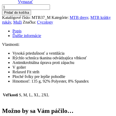
Vymazať
množstvo
Dres
Pridať do košíka
MTB
Katalógové číslo:
MTB37_M
Kategórie:
MTB dresy
,
MTB krátky
krátky
rukáv
,
Muži
Značka:
Cycology
rukáv
Graffiti
Popis
Ďalšie informácie
Vlastnosti:
Vysoká priedušnosť a ventilácia
Rýchlo schnúca tkanina odvádzajúca vlhkosť
Antimikrobiálna úprava proti zápachu
V golier
Relaxed Fit strih
Ploché švíky pre lepšie pohodlie
Hmotnosť: 135 g, 92% Polyester, 8% Spandex
Veľkosti
S, M, L, XL, 2XL
Možno by sa Vám páčilo…