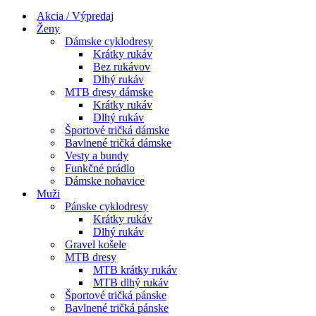
Menu
navigácie
Akcia / Výpredaj
Ženy
Dámske cyklodresy
Krátky rukáv
Bez rukávov
Dlhý rukáv
MTB dresy dámske
Krátky rukáv
Dlhý rukáv
Športové tričká dámske
Bavlnené tričká dámske
Vesty a bundy
Funkčné prádlo
Dámske nohavice
Muži
Pánske cyklodresy
Krátky rukáv
Dlhý rukáv
Gravel košele
MTB dresy
MTB krátky rukáv
MTB dlhý rukáv
Športové tričká pánske
Bavlnené tričká pánske