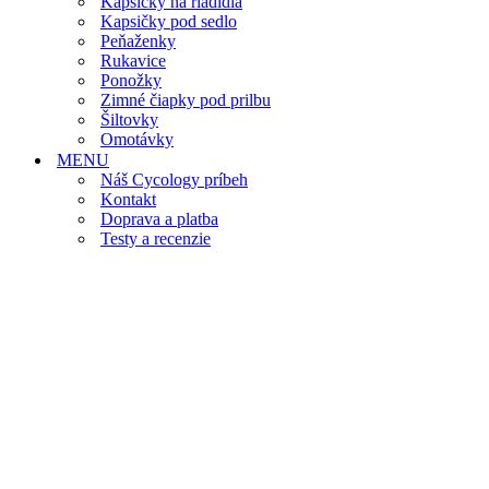
Kapsičky na riadidlá
Kapsičky pod sedlo
Peňaženky
Rukavice
Ponožky
Zimné čiapky pod prilbu
Šiltovky
Omotávky
MENU
Náš Cycology príbeh
Kontakt
Doprava a platba
Testy a recenzie