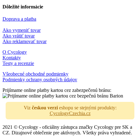
Dôležité informácie
Doprava a platba
Ako vymeniť tovar
Ako vrátiť tovar
Ako reklamovať tovar
O Cycology
Kontakty
Testy a recenzie
Všeobecné obchodné podmienky
Podmienky ochrany osobných údajov
Prijímame online platby kartou cez zabezpečenú bránu:
Viz
českou verzi
eshopu se stejnými produkty:
CycologyCzechia.cz
2021 © Cycology - oficiálny zástupca značky Cycology pre SK a
CZ. Dizajnové oblečenie pre aktívnych. Všetky práva vyhradené.