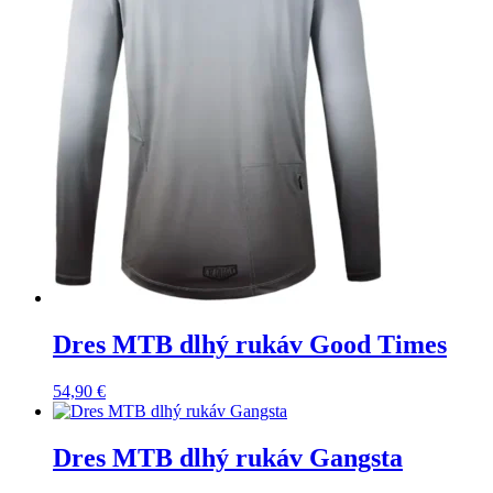
Dres MTB dlhý rukáv Good Times
54,90
€
Dres MTB dlhý rukáv Gangsta