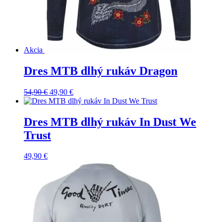
Akcia
Dres MTB dlhý rukáv Dragon
Pôvodná
Aktuálna
54,90
€
49,90
€
cena
cena
bola:
je:
54,90 €.
49,90 €.
Dres MTB dlhý rukáv In Dust We
Trust
49,90
€