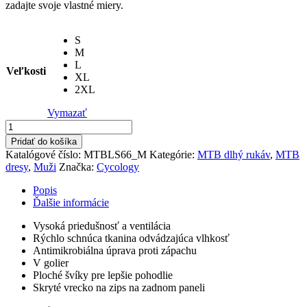
zadajte svoje vlastné miery.
S
M
L
Veľkosti
XL
2XL
Vymazať
množstvo
Dres
Pridať do košíka
MTB
Katalógové číslo:
MTBLS66_M
Kategórie:
MTB dlhý rukáv
,
MTB
dlhý
dresy
,
Muži
Značka:
Cycology
rukáv
Chaos
Popis
Theory
Ďalšie informácie
Vysoká priedušnosť a ventilácia
Rýchlo schnúca tkanina odvádzajúca vlhkosť
Antimikrobiálna úprava proti zápachu
V golier
Ploché švíky pre lepšie pohodlie
Skryté vrecko na zips na zadnom paneli