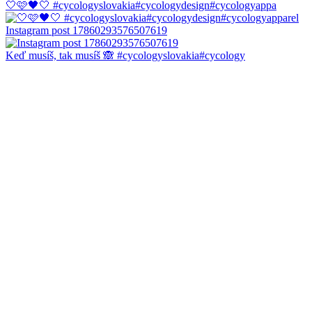
🤍🩷🖤🤍 #cycologyslovakia#cycologydesign#cycologyappa
Instagram post 17860293576507619
Keď musíš, tak musíš 🙈 #cycologyslovakia#cycology