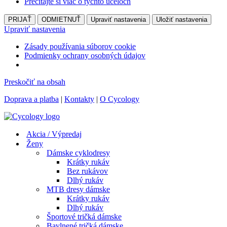
Prečítajte si viac o týchto účeloch
PRIJAŤ
ODMIETNUŤ
Upraviť nastavenia
Uložiť nastavenia
Upraviť nastavenia
Zásady používania súborov cookie
Podmienky ochrany osobných údajov
Preskočiť na obsah
Doprava a platba
|
Kontakty
|
O Cycology
Akcia / Výpredaj
Ženy
Dámske cyklodresy
Krátky rukáv
Bez rukávov
Dlhý rukáv
MTB dresy dámske
Krátky rukáv
Dlhý rukáv
Športové tričká dámske
Bavlnené tričká dámske