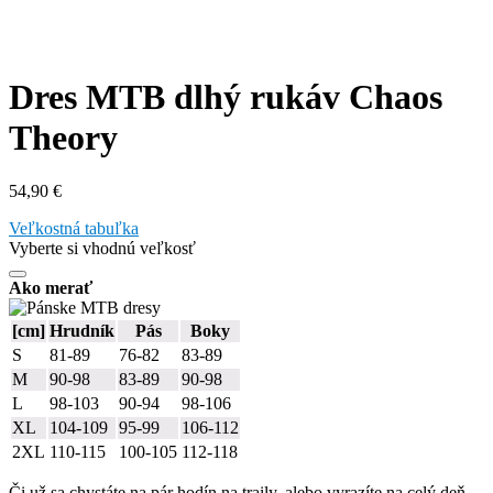
Dres MTB dlhý rukáv Chaos
Theory
54,90
€
Veľkostná tabuľka
Vyberte si vhodnú veľkosť
Ako merať
[cm]
Hrudník
Pás
Boky
S
81-89
76-82
83-89
M
90-98
83-89
90-98
L
98-103
90-94
98-106
XL
104-109
95-99
106-112
2XL
110-115
100-105
112-118
Či už sa chystáte na pár hodín na traily, alebo vyrazíte na celý deň,