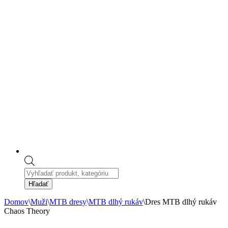
Products
search
Hľadať
Domov
\
Muži
\
MTB dresy
\
MTB dlhý rukáv
\
Dres MTB dlhý rukáv
Chaos Theory