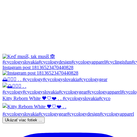
Instagram post 18136523470440828
🌅🚴🏼‍♀️ . . #cycology#cycologyslovakia#cycologygear
Kitty Reborn White 🖤🤍❤️ . . #cycologyslovakia#cyco
Ukázať viac fotiek ...