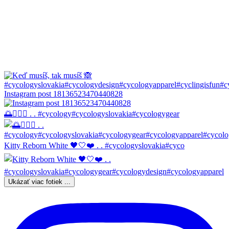
Instagram post 18136523470440828
🌅🚴🏼‍♀️ . . #cycology#cycologyslovakia#cycologygear
Kitty Reborn White 🖤🤍❤️ . . #cycologyslovakia#cyco
Ukázať viac fotiek ...