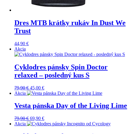
Dres MTB krátky rukáv In Dust We
Trust
44,90
€
Akcia
Cyklodres pánsky Spin Doctor
relaxed – posledný kus S
Pôvodná
Aktuálna
79,90
€
45,00
€
cena
cena
Akcia
bola:
je:
79,90 €.
45,00 €.
Vesta pánska Day of the Living Lime
Pôvodná
Aktuálna
79,90
€
69,90
€
cena
cena
Akcia
bola:
je: