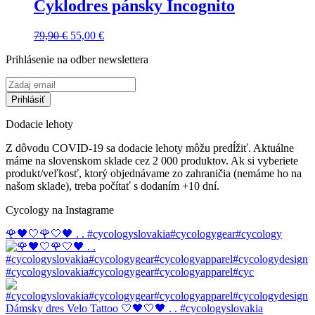
79,90 €.
69,90 €.
Cyklodres pánsky Incognito
Pôvodná
Aktuálna
79,90
€
55,00
€
cena
cena
Prihlásenie na odber newslettera
bola:
je:
79,90 €.
55,00 €.
Dodacie lehoty
Z dôvodu COVID-19 sa dodacie lehoty môžu predĺžiť. Aktuálne
máme na slovenskom sklade cez 2 000 produktov. Ak si vyberiete
produkt/veľkosť, ktorý objednávame zo zahraničia (nemáme ho na
našom sklade), treba počítať s dodaním +10 dní.
Cycology na Instagrame
🌹🖤🤍🌹🤍🖤 . . #cycologyslovakia#cycologygear#cycology
#cycologyslovakia#cycologygear#cycologyapparel#cyc
Dámsky dres Velo Tattoo 🤍🖤🤍🖤 . . #cycologyslovakia