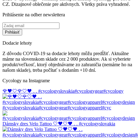
CZ. Dizajnové oblečenie pre aktívnych. Všetky práva vyhradené.
Prihlásenie na odber newslettera
Dodacie lehoty
Z dôvodu COVID-19 sa dodacie lehoty môžu predĺžiť. Aktuálne
máme na slovenskom sklade cez 2 000 produktov. Ak si vyberiete
produkt/veľkosť, ktorý objednávame zo zahraničia (nemáme ho na
našom sklade), treba počítať s dodaním +10 dní.
Cycology na Instagrame
🌹🖤🤍🌹🤍🖤 . . #cycologyslovakia#cycologygear#cycology
#cycologyslovakia#cycologygear#cycologyapparel#cyc
Dámsky dres Velo Tattoo 🤍🖤🤍🖤 . . #cycologyslovakia