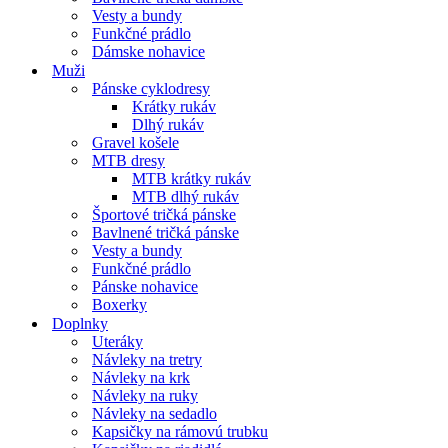
Vesty a bundy
Funkčné prádlo
Dámske nohavice
Muži
Pánske cyklodresy
Krátky rukáv
Dlhý rukáv
Gravel košele
MTB dresy
MTB krátky rukáv
MTB dlhý rukáv
Športové tričká pánske
Bavlnené tričká pánske
Vesty a bundy
Funkčné prádlo
Pánske nohavice
Boxerky
Doplnky
Uteráky
Návleky na tretry
Návleky na krk
Návleky na ruky
Návleky na sedadlo
Kapsičky na rámovú trubku