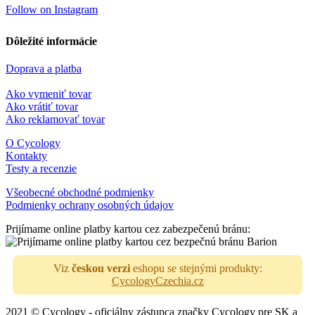
Follow on Instagram
Dôležité informácie
Doprava a platba
Ako vymeniť tovar
Ako vrátiť tovar
Ako reklamovať tovar
O Cycology
Kontakty
Testy a recenzie
Všeobecné obchodné podmienky
Podmienky ochrany osobných údajov
Prijímame online platby kartou cez zabezpečenú bránu:
Viz
českou verzi
eshopu se stejnými produkty:
CycologyCzechia.cz
2021 © Cycology - oficiálny zástupca značky Cycology pre SK a