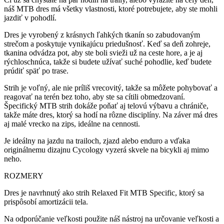
náš MTB dres má všetky vlastnosti, ktoré potrebujete, aby ste mohli
jazdiť v pohodlí.
Dres je vyrobený z krásnych ľahkých tkanín so zabudovaným
strečom a poskytuje vynikajúcu priedušnosť. Keď sa deň zohreje,
tkanina odvádza pot, aby ste boli svieži už na ceste hore, a je aj
rýchloschnúca, takže si budete užívať suché pohodlie, keď budete
prúdiť späť po trase.
Strih je voľný, ale nie príliš vrecovitý, takže sa môžete pohybovať a
reagovať na terén bez toho, aby ste sa cítili obmedzovaní.
Špecifický MTB strih dokáže poňať aj telovú výbavu a chrániče,
takže máte dres, ktorý sa hodí na rôzne disciplíny. Na záver má dres
aj malé vrecko na zips, ideálne na cennosti.
Je ideálny na jazdu na trailoch, zjazd alebo enduro a vďaka
originálnemu dizajnu Cycology vyzerá skvele na bicykli aj mimo
neho.
ROZMERY
Dres je navrhnutý ako strih Relaxed Fit MTB Specific, ktorý sa
prispôsobí amortizácii tela.
Na odporúčanie veľkosti použite náš nástroj na určovanie veľkosti a