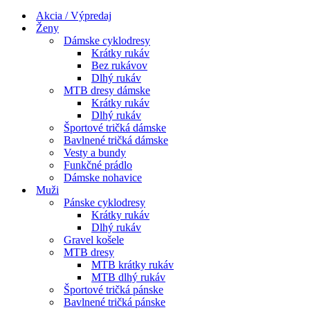
Menu
navigácie
Akcia / Výpredaj
Ženy
Dámske cyklodresy
Krátky rukáv
Bez rukávov
Dlhý rukáv
MTB dresy dámske
Krátky rukáv
Dlhý rukáv
Športové tričká dámske
Bavlnené tričká dámske
Vesty a bundy
Funkčné prádlo
Dámske nohavice
Muži
Pánske cyklodresy
Krátky rukáv
Dlhý rukáv
Gravel košele
MTB dresy
MTB krátky rukáv
MTB dlhý rukáv
Športové tričká pánske
Bavlnené tričká pánske