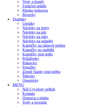
Vesty a bundy
Funkčné prádlo
Pánske nohavice
Boxerky
Doplnky
Uteráky
Návleky na tretry
Návleky na krk
Návleky na ruky
Návleky na sedadlo
Kapsičky na rámovú trubku
Kapsičky na riadidlá
Kapsičky pod sedlo
Peňaženky
Rukavice
Ponožky
Zimné čiapky pod prilbu
Šiltovky
Omotávky
MENU
Náš Cycology príbeh
Kontakt
Doprava a platba
Testy a recenzie