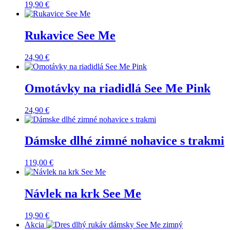
19,90
€
Rukavice See Me
24,90
€
Omotávky na riadidlá See Me Pink
24,90
€
Dámske dlhé zimné nohavice s trakmi
119,00
€
Návlek na krk See Me
19,90
€
Akcia