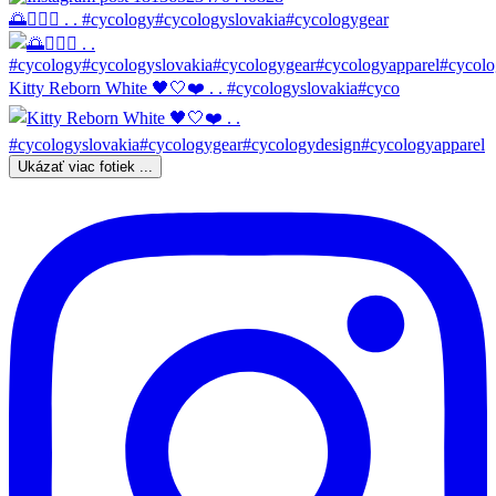
🌅🚴🏼‍♀️ . . #cycology#cycologyslovakia#cycologygear
Kitty Reborn White 🖤🤍❤️ . . #cycologyslovakia#cyco
Ukázať viac fotiek ...