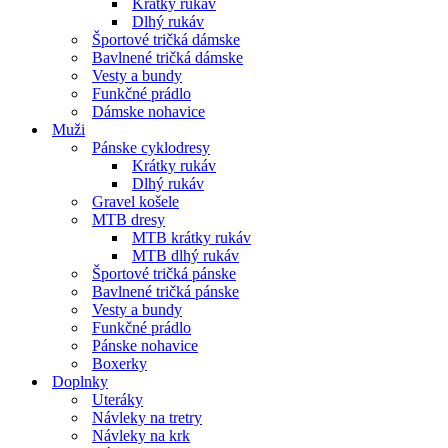
Krátky rukáv
Dlhý rukáv
Športové tričká dámske
Bavlnené tričká dámske
Vesty a bundy
Funkčné prádlo
Dámske nohavice
Muži
Pánske cyklodresy
Krátky rukáv
Dlhý rukáv
Gravel košele
MTB dresy
MTB krátky rukáv
MTB dlhý rukáv
Športové tričká pánske
Bavlnené tričká pánske
Vesty a bundy
Funkčné prádlo
Pánske nohavice
Boxerky
Doplnky
Uteráky
Návleky na tretry
Návleky na krk