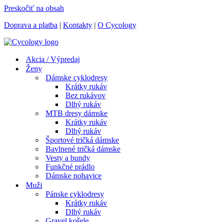
Preskočiť na obsah
Doprava a platba
|
Kontakty
|
O Cycology
Akcia / Výpredaj
Ženy
Dámske cyklodresy
Krátky rukáv
Bez rukávov
Dlhý rukáv
MTB dresy dámske
Krátky rukáv
Dlhý rukáv
Športové tričká dámske
Bavlnené tričká dámske
Vesty a bundy
Funkčné prádlo
Dámske nohavice
Muži
Pánske cyklodresy
Krátky rukáv
Dlhý rukáv
Gravel košele