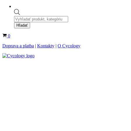
Products
search
Hľadať
Košík
0
Doprava a platba
|
Kontakty
|
O Cycology