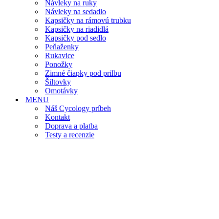
Návleky na ruky
Návleky na sedadlo
Kapsičky na rámovú trubku
Kapsičky na riadidlá
Kapsičky pod sedlo
Peňaženky
Rukavice
Ponožky
Zimné čiapky pod prilbu
Šiltovky
Omotávky
MENU
Náš Cycology príbeh
Kontakt
Doprava a platba
Testy a recenzie