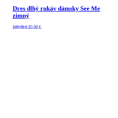
Dres dlhý rukáv dámsky See Me
zimný
Pôvodná
Aktuálna
109,90
€
85,00
€
cena
cena
bola:
je:
109,90 €.
85,00 €.