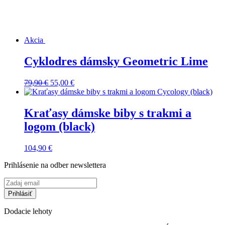
Akcia
Cyklodres dámsky Geometric Lime
Pôvodná
Aktuálna
79,90
€
55,00
€
cena
cena
bola:
je:
79,90 €.
55,00 €.
Kraťasy dámske biby s trakmi a
logom (black)
104,90
€
Prihlásenie na odber newslettera
Dodacie lehoty