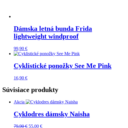
Dámska letná bunda Frida
lightweight windproof
99,90
€
Cyklistické ponožky See Me Pink
16,90
€
Súvisiace produkty
Akcia
Cyklodres dámsky Naisha
Pôvodná
Aktuálna
79,90
€
55,00
€