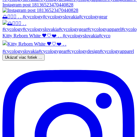
Instagram post 18136523470440828
🌅🚴🏼‍♀️ . . #cycology#cycologyslovakia#cycologygear
Kitty Reborn White 🖤🤍❤️ . . #cycologyslovakia#cyco
Ukázať viac fotiek ...