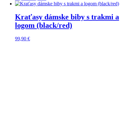
cena
cena
bola:
je:
79,90 €.
55,00 €.
Kraťasy dámske biby s trakmi a
logom (black/red)
99,90
€