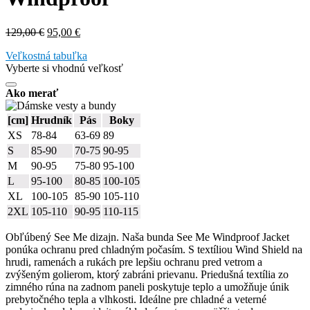
Pôvodná
Aktuálna
129,00
€
95,00
€
cena
cena
Veľkostná tabuľka
bola:
je:
Vyberte si vhodnú veľkosť
129,00 €.
95,00 €.
Ako merať
[cm]
Hrudník
Pás
Boky
XS
78-84
63-69
89
S
85-90
70-75
90-95
M
90-95
75-80
95-100
L
95-100
80-85
100-105
XL
100-105
85-90
105-110
2XL
105-110
90-95
110-115
Obľúbený See Me dizajn. Naša bunda See Me Windproof Jacket
ponúka ochranu pred chladným počasím. S textíliou Wind Shield na
hrudi, ramenách a rukách pre lepšiu ochranu pred vetrom a
zvýšeným golierom, ktorý zabráni prievanu. Priedušná textília zo
zimného rúna na zadnom paneli poskytuje teplo a umožňuje únik
prebytočného tepla a vlhkosti. Ideálne pre chladné a veterné