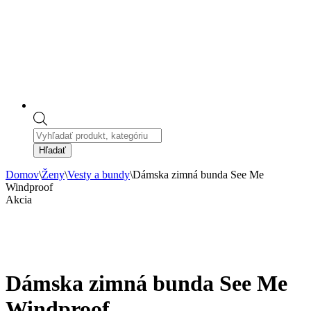
Products
search
Hľadať
Domov
\
Ženy
\
Vesty a bundy
\
Dámska zimná bunda See Me
Windproof
Akcia
Dámska zimná bunda See Me
Windproof