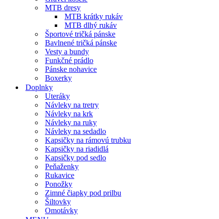
MTB dresy
MTB krátky rukáv
MTB dlhý rukáv
Športové tričká pánske
Bavlnené tričká pánske
Vesty a bundy
Funkčné prádlo
Pánske nohavice
Boxerky
Doplnky
Uteráky
Návleky na tretry
Návleky na krk
Návleky na ruky
Návleky na sedadlo
Kapsičky na rámovú trubku
Kapsičky na riadidlá
Kapsičky pod sedlo
Peňaženky
Rukavice
Ponožky
Zimné čiapky pod prilbu
Šiltovky
Omotávky