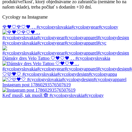
produkt/veľkosť, ktorý objednávame zo zahraničia (nemáme ho na
našom sklade), treba počítať s dodaním +10 dní.
Cycology na Instagrame
🌹🖤🤍🌹🤍🖤 . . #cycologyslovakia#cycologygear#cycology
#cycologyslovakia#cycologygear#cycologyapparel#cyc
Dámsky dres Velo Tattoo 🤍🖤🤍🖤 . . #cycologyslovakia
🤍🩷🖤🤍 #cycologyslovakia#cycologydesign#cycologyappa
Instagram post 17860293576507619
Keď musíš, tak musíš 🙈 #cycologyslovakia#cycology