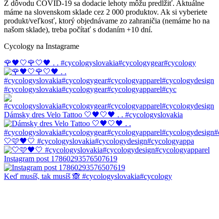
Z dôvodu COVID-19 sa dodacie lehoty môžu predĺžiť. Aktuálne
máme na slovenskom sklade cez 2 000 produktov. Ak si vyberiete
produkt/veľkosť, ktorý objednávame zo zahraničia (nemáme ho na
našom sklade), treba počítať s dodaním +10 dní.
Cycology na Instagrame
🌹🖤🤍🌹🤍🖤 . . #cycologyslovakia#cycologygear#cycology
#cycologyslovakia#cycologygear#cycologyapparel#cyc
Dámsky dres Velo Tattoo 🤍🖤🤍🖤 . . #cycologyslovakia
🤍🩷🖤🤍 #cycologyslovakia#cycologydesign#cycologyappa
Instagram post 17860293576507619
Keď musíš, tak musíš 🙈 #cycologyslovakia#cycology