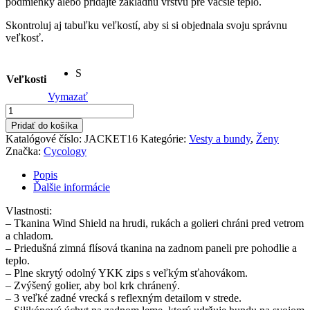
podmienky alebo pridajte základnú vrstvu pre väčšie teplo.
Skontroluj aj tabuľku veľkostí, aby si si objednala svoju správnu
veľkosť.
S
Veľkosti
Vymazať
množstvo
Dámska
Pridať do košíka
zimná
Katalógové číslo:
JACKET16
Kategórie:
Vesty a bundy
,
Ženy
bunda
Značka:
Cycology
See
Me
Popis
Windproof
Ďalšie informácie
Vlastnosti:
– Tkanina Wind Shield na hrudi, rukách a golieri chráni pred vetrom
a chladom.
– Priedušná zimná flísová tkanina na zadnom paneli pre pohodlie a
teplo.
– Plne skrytý odolný YKK zips s veľkým sťahovákom.
– Zvýšený golier, aby bol krk chránený.
– 3 veľké zadné vrecká s reflexným detailom v strede.