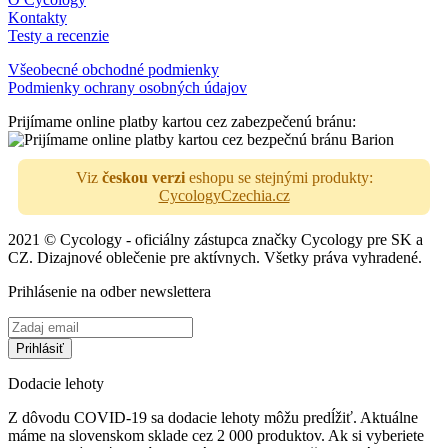
Kontakty
Testy a recenzie
Všeobecné obchodné podmienky
Podmienky ochrany osobných údajov
Prijímame online platby kartou cez zabezpečenú bránu:
Viz
českou verzi
eshopu se stejnými produkty:
CycologyCzechia.cz
2021 © Cycology - oficiálny zástupca značky Cycology pre SK a
CZ. Dizajnové oblečenie pre aktívnych. Všetky práva vyhradené.
Prihlásenie na odber newslettera
Dodacie lehoty
Z dôvodu COVID-19 sa dodacie lehoty môžu predĺžiť. Aktuálne
máme na slovenskom sklade cez 2 000 produktov. Ak si vyberiete