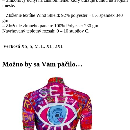
– Silikónový úchyt na zadnom leme, ktorý udržuje bundu na svojom
mieste.
– Zloženie textílie Wind Shield: 92% polyester + 8% spandex 340
gm
– Zloženie zimného panelu: 100% Polyester 230 gm
Navrhovaný teplotný rozsah: 0 – 10 stupňov C.
Veľkosti
XS, S, M, L, XL, 2XL
Možno by sa Vám páčilo…