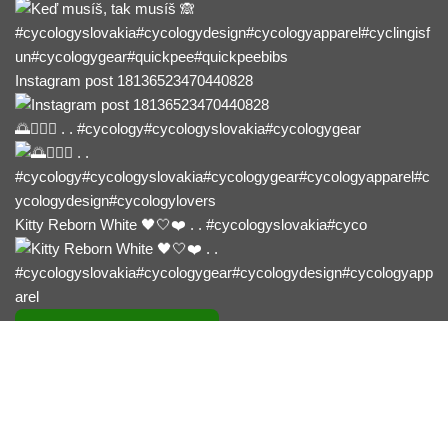
Instagram post 18136523470440828
🌅🚴🏼‍♀️ . . #cycology#cycologyslovakia#cycologygear
Kitty Reborn White 🖤🤍❤️ . . #cycologyslovakia#cyco
Ukázať viac fotiek ...