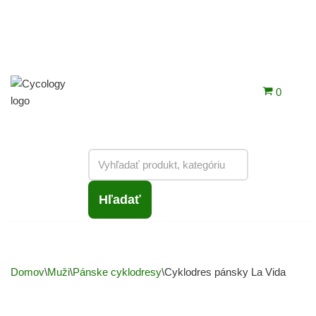
0
Hľadať
Domov
\
Muži
\
Pánske cyklodresy
\
Cyklodres pánsky La Vida