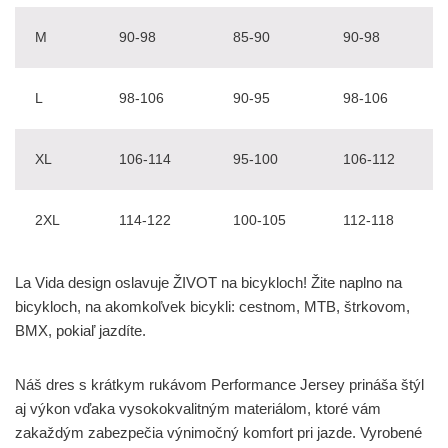
M
90-98
85-90
90-98
L
98-106
90-95
98-106
XL
106-114
95-100
106-112
2XL
114-122
100-105
112-118
La Vida design oslavuje ŽIVOT na bicykloch! Žite naplno na
bicykloch, na akomkoľvek bicykli: cestnom, MTB, štrkovom,
BMX, pokiaľ jazdíte.
Náš dres s krátkym rukávom Performance Jersey prináša štýl
aj výkon vďaka vysokokvalitným materiálom, ktoré vám
zakaždým zabezpečia výnimočný komfort pri jazde. Vyrobené