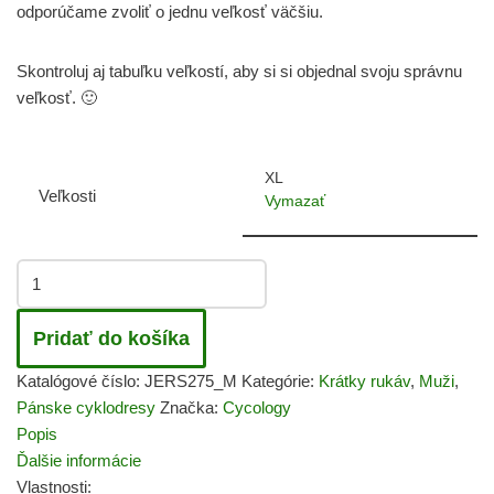
odporúčame zvoliť o jednu veľkosť väčšiu.
Skontroluj aj tabuľku veľkostí, aby si si objednal svoju správnu
veľkosť. 🙂
XL
Veľkosti
Vymazať
Pridať do košíka
Katalógové číslo:
JERS275_M
Kategórie:
Krátky rukáv
,
Muži
,
Pánske cyklodresy
Značka:
Cycology
Popis
Ďalšie informácie
Vlastnosti: