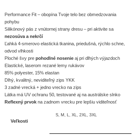
Performance Fit – obopína Tvoje telo bez obmedzovania
pohybu
Silikónový pás z vnútornej strany dresu – pri aktivite sa
nezosúva a nekrčí
Ľahká 4-smerovo elastická tkanina, priedušná, rýchlo schne,
odvod vlhkosti
Ploché švy pre
pohodlné nosenie
aj pri dlhých výjazdoch
Elastické, laserom rezané lemy rukávov
85% polyester, 15% elastan
Dlhý, kvalitný, neviditeľný zips YKK
3 zadné vrecká + jedno vrecko na zips
Látka má UV ochranu 50, testované aj na austrálske slnko
Reflexný prvok
na zadnom vrecku pre lepšiu viditeľnosť
S, M, L, XL, 2XL, 3XL
Veľkosti