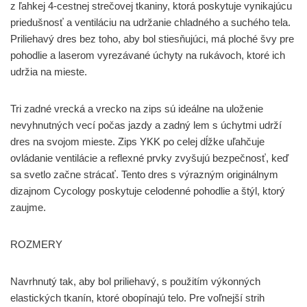
z ľahkej 4-cestnej strečovej tkaniny, ktorá poskytuje vynikajúcu
priedušnosť a ventiláciu na udržanie chladného a suchého tela.
Priliehavý dres bez toho, aby bol stiesňujúci, má ploché švy pre
pohodlie a laserom vyrezávané úchyty na rukávoch, ktoré ich
udržia na mieste.
Tri zadné vrecká a vrecko na zips sú ideálne na uloženie
nevyhnutných vecí počas jazdy a zadný lem s úchytmi udrží
dres na svojom mieste. Zips YKK po celej dĺžke uľahčuje
ovládanie ventilácie a reflexné prvky zvyšujú bezpečnosť, keď
sa svetlo začne strácať. Tento dres s výrazným originálnym
dizajnom Cycology poskytuje celodenné pohodlie a štýl, ktorý
zaujme.
ROZMERY
Navrhnutý tak, aby bol priliehavý, s použitím výkonných
elastických tkanín, ktoré obopínajú telo. Pre voľnejší strih