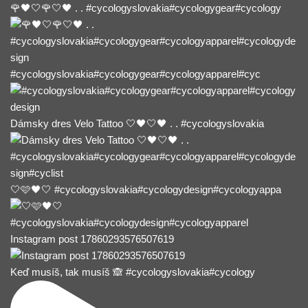
🌹🖤🤍🌹🤍🖤 . . #cycologyslovakia#cycologygear#cycology
#cycologyslovakia#cycologygear#cycologyapparel#cyc
Dámsky dres Velo Tattoo 🤍🖤🤍🖤 . . #cycologyslovakia
🤍🩷🖤🤍 #cycologyslovakia#cycologydesign#cycologyappa
Instagram post 17860293576507619
Keď musíš, tak musíš 🙈 #cycologyslovakia#cycology