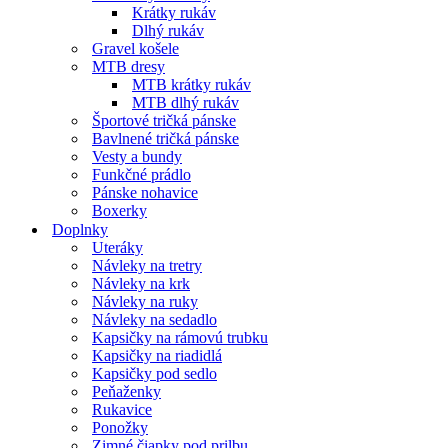
Krátky rukáv
Dlhý rukáv
Gravel košele
MTB dresy
MTB krátky rukáv
MTB dlhý rukáv
Športové tričká pánske
Bavlnené tričká pánske
Vesty a bundy
Funkčné prádlo
Pánske nohavice
Boxerky
Doplnky
Uteráky
Návleky na tretry
Návleky na krk
Návleky na ruky
Návleky na sedadlo
Kapsičky na rámovú trubku
Kapsičky na riadidlá
Kapsičky pod sedlo
Peňaženky
Rukavice
Ponožky
Zimné čiapky pod prilbu