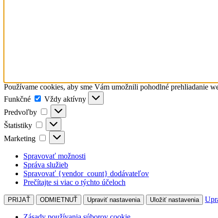
Používame cookies, aby sme Vám umožnili pohodlné prehliadanie webu
Funkčné
Funkčné
Vždy aktívny
Predvoľby
Predvoľby
Štatistiky
Štatistiky
Marketing
Marketing
Spravovať možnosti
Správa služieb
Spravovať {vendor_count} dodávateľov
Prečítajte si viac o týchto účeloch
Upra
PRIJAŤ
ODMIETNUŤ
Upraviť nastavenia
Uložiť nastavenia
Zásady používania súborov cookie