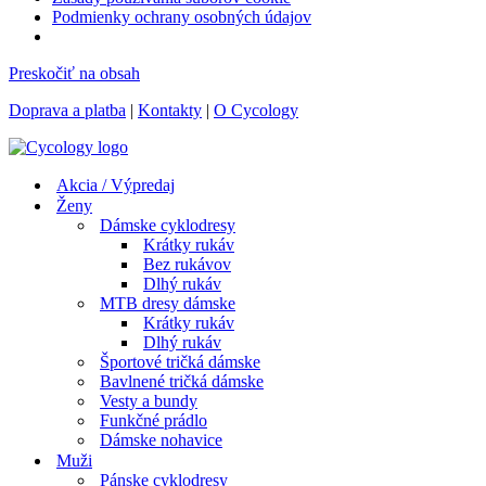
Podmienky ochrany osobných údajov
Preskočiť na obsah
Doprava a platba
|
Kontakty
|
O Cycology
Akcia / Výpredaj
Ženy
Dámske cyklodresy
Krátky rukáv
Bez rukávov
Dlhý rukáv
MTB dresy dámske
Krátky rukáv
Dlhý rukáv
Športové tričká dámske
Bavlnené tričká dámske
Vesty a bundy
Funkčné prádlo
Dámske nohavice
Muži
Pánske cyklodresy