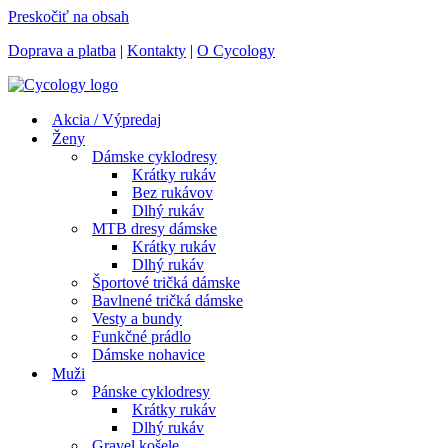
Preskočiť na obsah
Doprava a platba
|
Kontakty
|
O Cycology
Akcia / Výpredaj
Ženy
Dámske cyklodresy
Krátky rukáv
Bez rukávov
Dlhý rukáv
MTB dresy dámske
Krátky rukáv
Dlhý rukáv
Športové tričká dámske
Bavlnené tričká dámske
Vesty a bundy
Funkčné prádlo
Dámske nohavice
Muži
Pánske cyklodresy
Krátky rukáv
Dlhý rukáv
Gravel košele