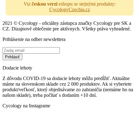
Viz
českou verzi
eshopu se stejnými produkty:
CycologyCzechia.cz
2021 © Cycology - oficiálny zástupca značky Cycology pre SK a
CZ. Dizajnové oblečenie pre aktívnych. Všetky práva vyhradené.
Prihlásenie na odber newslettera
Dodacie lehoty
Z dôvodu COVID-19 sa dodacie lehoty môžu predĺžiť. Aktuálne
máme na slovenskom sklade cez 2 000 produktov. Ak si vyberiete
produkt/veľkosť, ktorý objednávame zo zahraničia (nemáme ho na
našom sklade), treba počítať s dodaním +10 dní.
Cycology na Instagrame