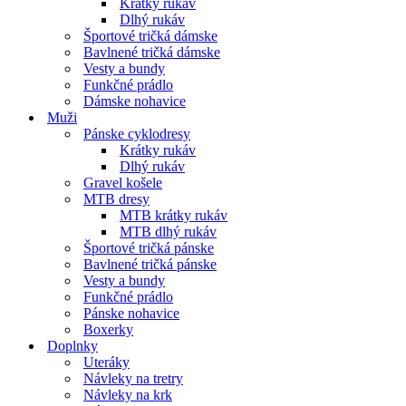
Krátky rukáv
Dlhý rukáv
Športové tričká dámske
Bavlnené tričká dámske
Vesty a bundy
Funkčné prádlo
Dámske nohavice
Muži
Pánske cyklodresy
Krátky rukáv
Dlhý rukáv
Gravel košele
MTB dresy
MTB krátky rukáv
MTB dlhý rukáv
Športové tričká pánske
Bavlnené tričká pánske
Vesty a bundy
Funkčné prádlo
Pánske nohavice
Boxerky
Doplnky
Uteráky
Návleky na tretry
Návleky na krk