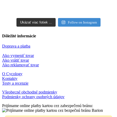
Ukázať viac fotiek ...
Follow on Instagram
Dôležité informácie
Doprava a platba
Ako vymeniť tovar
Ako vrátiť tovar
Ako reklamovať tovar
O Cycology
Kontakty
Testy a recenzie
Všeobecné obchodné podmienky
Podmienky ochrany osobných údajov
Prijímame online platby kartou cez zabezpečenú bránu: