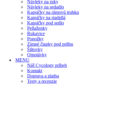
Návleky na ruky
Návleky na sedadlo
Kapsičky na rámovú trubku
Kapsičky na riadidlá
Kapsičky pod sedlo
Peňaženky
Rukavice
Ponožky
Zimné čiapky pod prilbu
Šiltovky
Omotávky
MENU
Náš Cycology príbeh
Kontakt
Doprava a platba
Testy a recenzie