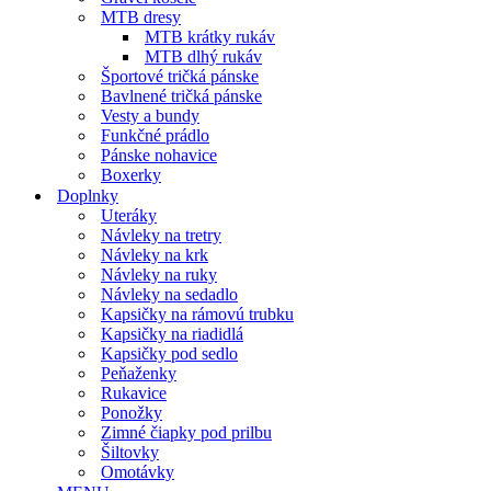
MTB dresy
MTB krátky rukáv
MTB dlhý rukáv
Športové tričká pánske
Bavlnené tričká pánske
Vesty a bundy
Funkčné prádlo
Pánske nohavice
Boxerky
Doplnky
Uteráky
Návleky na tretry
Návleky na krk
Návleky na ruky
Návleky na sedadlo
Kapsičky na rámovú trubku
Kapsičky na riadidlá
Kapsičky pod sedlo
Peňaženky
Rukavice
Ponožky
Zimné čiapky pod prilbu
Šiltovky
Omotávky