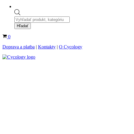
Products
search
Hľadať
Košík
0
Doprava a platba
|
Kontakty
|
O Cycology