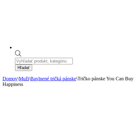
Products
search
Hľadať
Domov
\
Muži
\
Bavlnené tričká pánske
\
Tričko pánske You Can Buy
Happiness