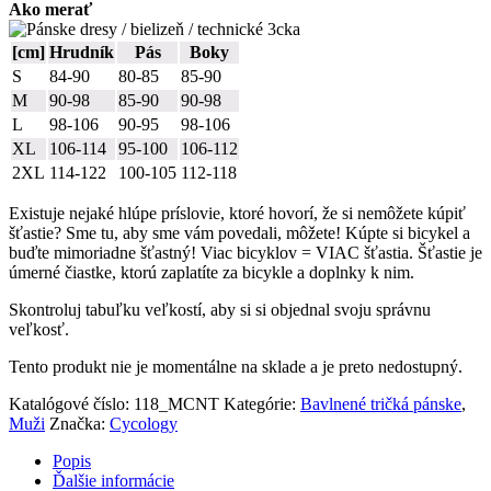
Ako merať
[cm]
Hrudník
Pás
Boky
S
84-90
80-85
85-90
M
90-98
85-90
90-98
L
98-106
90-95
98-106
XL
106-114
95-100
106-112
2XL
114-122
100-105
112-118
Existuje nejaké hlúpe príslovie, ktoré hovorí, že si nemôžete kúpiť
šťastie? Sme tu, aby sme vám povedali, môžete! Kúpte si bicykel a
buďte mimoriadne šťastný! Viac bicyklov = VIAC šťastia. Šťastie je
úmerné čiastke, ktorú zaplatíte za bicykle a doplnky k nim.
Skontroluj tabuľku veľkostí, aby si si objednal svoju správnu
veľkosť.
Tento produkt nie je momentálne na sklade a je preto nedostupný.
Katalógové číslo:
118_MCNT
Kategórie:
Bavlnené tričká pánske
,
Muži
Značka:
Cycology
Popis
Ďalšie informácie