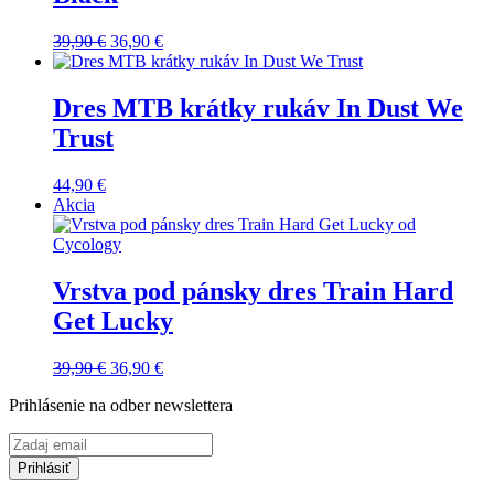
Pôvodná
Aktuálna
39,90
€
36,90
€
cena
cena
bola:
je:
39,90 €.
36,90 €.
Dres MTB krátky rukáv In Dust We
Trust
44,90
€
Akcia
Vrstva pod pánsky dres Train Hard
Get Lucky
Pôvodná
Aktuálna
39,90
€
36,90
€
cena
cena
Prihlásenie na odber newslettera
bola:
je:
39,90 €.
36,90 €.