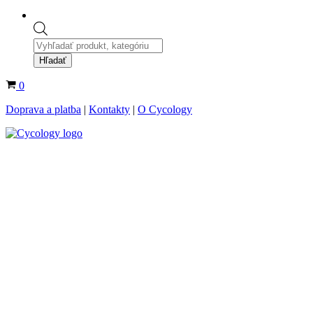
Products
search
Hľadať
Košík
0
Doprava a platba
|
Kontakty
|
O Cycology