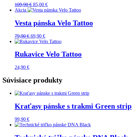
Pôvodná
Aktuálna
109,90
€
85,00
€
cena
cena
Akcia
bola:
je:
109,90 €.
85,00 €.
Vesta pánska Velo Tattoo
Pôvodná
Aktuálna
79,90
€
69,90
€
cena
cena
bola:
je:
79,90 €.
69,90 €.
Rukavice Velo Tattoo
24,90
€
Súvisiace produkty
Kraťasy pánske s trakmi Green strip
99,90
€