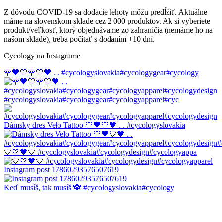
Z dôvodu COVID-19 sa dodacie lehoty môžu predĺžiť. Aktuálne
máme na slovenskom sklade cez 2 000 produktov. Ak si vyberiete
produkt/veľkosť, ktorý objednávame zo zahraničia (nemáme ho na
našom sklade), treba počítať s dodaním +10 dní.
Cycology na Instagrame
🌹🖤🤍🌹🤍🖤 . . #cycologyslovakia#cycologygear#cycology
#cycologyslovakia#cycologygear#cycologyapparel#cyc
Dámsky dres Velo Tattoo 🤍🖤🤍🖤 . . #cycologyslovakia
🤍🩷🖤🤍 #cycologyslovakia#cycologydesign#cycologyappa
Instagram post 17860293576507619
Keď musíš, tak musíš 🙈 #cycologyslovakia#cycology