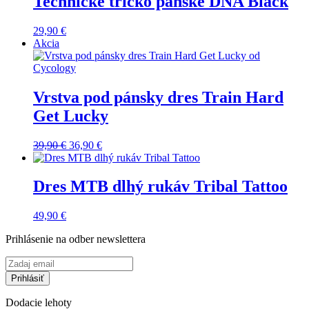
Technické tričko pánske DNA Black
29,90
€
Akcia
Vrstva pod pánsky dres Train Hard
Get Lucky
Pôvodná
Aktuálna
39,90
€
36,90
€
cena
cena
bola:
je:
39,90 €.
36,90 €.
Dres MTB dlhý rukáv Tribal Tattoo
49,90
€
Prihlásenie na odber newslettera
Dodacie lehoty