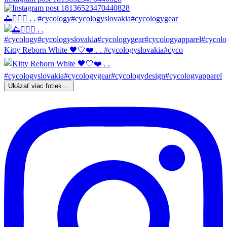
🌅🚴🏼‍♀️ . . #cycology#cycologyslovakia#cycologygear
Kitty Reborn White 🖤🤍❤️ . . #cycologyslovakia#cyco
Ukázať viac fotiek ...