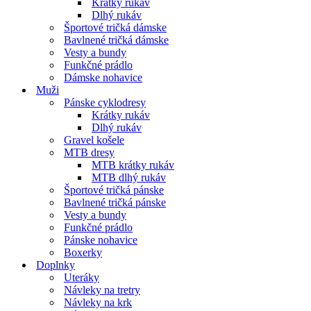
Krátky rukáv
Dlhý rukáv
Športové tričká dámske
Bavlnené tričká dámske
Vesty a bundy
Funkčné prádlo
Dámske nohavice
Muži
Pánske cyklodresy
Krátky rukáv
Dlhý rukáv
Gravel košele
MTB dresy
MTB krátky rukáv
MTB dlhý rukáv
Športové tričká pánske
Bavlnené tričká pánske
Vesty a bundy
Funkčné prádlo
Pánske nohavice
Boxerky
Doplnky
Uteráky
Návleky na tretry
Návleky na krk