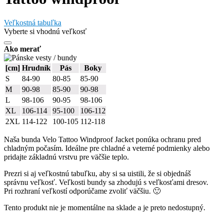
Veľkostná tabuľka
Vyberte si vhodnú veľkosť
Ako merať
[cm]
Hrudník
Pás
Boky
S
84-90
80-85
85-90
M
90-98
85-90
90-98
L
98-106
90-95
98-106
XL
106-114
95-100
106-112
2XL
114-122
100-105
112-118
Naša bunda Velo Tattoo Windproof Jacket ponúka ochranu pred
chladným počasím. Ideálne pre chladné a veterné podmienky alebo
pridajte základnú vrstvu pre väčšie teplo.
Prezri si aj veľkostnú tabuľku, aby si sa uistili, že si objednáš
správnu veľkosť. Veľkosti bundy sa zhodujú s veľkosťami dresov.
Pri rozhraní veľkostí odporúčame zvoliť väčšiu. 🙂
Tento produkt nie je momentálne na sklade a je preto nedostupný.