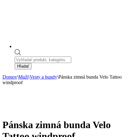
Products
search
Hľadať
Domov
\
Muži
\
Vesty a bundy
\
Pánska zimná bunda Velo Tattoo
windproof
Pánska zimná bunda Velo
Tattoo windproof