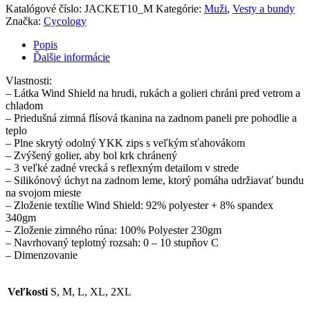
Katalógové číslo:
JACKET10_M
Kategórie:
Muži
,
Vesty a bundy
Značka:
Cycology
Popis
Ďalšie informácie
Vlastnosti:
– Látka Wind Shield na hrudi, rukách a golieri chráni pred vetrom a
chladom
– Priedušná zimná flísová tkanina na zadnom paneli pre pohodlie a
teplo
– Plne skrytý odolný YKK zips s veľkým sťahovákom
– Zvýšený golier, aby bol krk chránený
– 3 veľké zadné vrecká s reflexným detailom v strede
– Silikónový úchyt na zadnom leme, ktorý pomáha udržiavať bundu
na svojom mieste
– Zloženie textílie Wind Shield: 92% polyester + 8% spandex
340gm
– Zloženie zimného rúna: 100% Polyester 230gm
– Navrhovaný teplotný rozsah: 0 – 10 stupňov C
– Dimenzovanie
Veľkosti
S, M, L, XL, 2XL