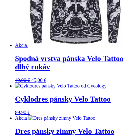
Akcia
Spodná vrstva pánska Velo Tattoo
dlhý rukáv
Pôvodná
Aktuálna
49,90
€
45,00
€
cena
cena
bola:
je:
49,90 €.
45,00 €.
Cyklodres pánsky Velo Tattoo
89,90
€
Akcia
Dres pánsky zimný Velo Tattoo