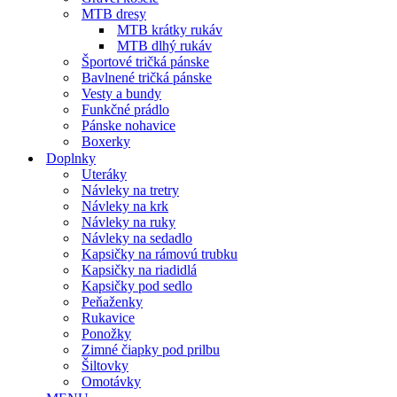
MTB dresy
MTB krátky rukáv
MTB dlhý rukáv
Športové tričká pánske
Bavlnené tričká pánske
Vesty a bundy
Funkčné prádlo
Pánske nohavice
Boxerky
Doplnky
Uteráky
Návleky na tretry
Návleky na krk
Návleky na ruky
Návleky na sedadlo
Kapsičky na rámovú trubku
Kapsičky na riadidlá
Kapsičky pod sedlo
Peňaženky
Rukavice
Ponožky
Zimné čiapky pod prilbu
Šiltovky
Omotávky