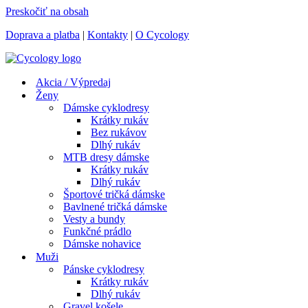
Preskočiť na obsah
Doprava a platba
|
Kontakty
|
O Cycology
Akcia / Výpredaj
Ženy
Dámske cyklodresy
Krátky rukáv
Bez rukávov
Dlhý rukáv
MTB dresy dámske
Krátky rukáv
Dlhý rukáv
Športové tričká dámske
Bavlnené tričká dámske
Vesty a bundy
Funkčné prádlo
Dámske nohavice
Muži
Pánske cyklodresy
Krátky rukáv
Dlhý rukáv
Gravel košele