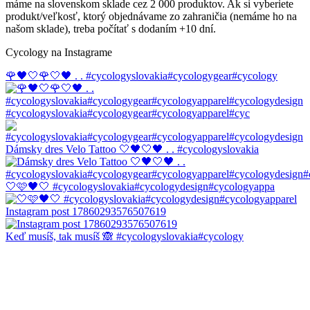
máme na slovenskom sklade cez 2 000 produktov. Ak si vyberiete
produkt/veľkosť, ktorý objednávame zo zahraničia (nemáme ho na
našom sklade), treba počítať s dodaním +10 dní.
Cycology na Instagrame
🌹🖤🤍🌹🤍🖤 . . #cycologyslovakia#cycologygear#cycology
#cycologyslovakia#cycologygear#cycologyapparel#cyc
Dámsky dres Velo Tattoo 🤍🖤🤍🖤 . . #cycologyslovakia
🤍🩷🖤🤍 #cycologyslovakia#cycologydesign#cycologyappa
Instagram post 17860293576507619
Keď musíš, tak musíš 🙈 #cycologyslovakia#cycology