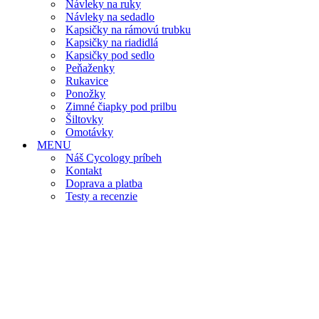
Návleky na ruky
Návleky na sedadlo
Kapsičky na rámovú trubku
Kapsičky na riadidlá
Kapsičky pod sedlo
Peňaženky
Rukavice
Ponožky
Zimné čiapky pod prilbu
Šiltovky
Omotávky
MENU
Náš Cycology príbeh
Kontakt
Doprava a platba
Testy a recenzie