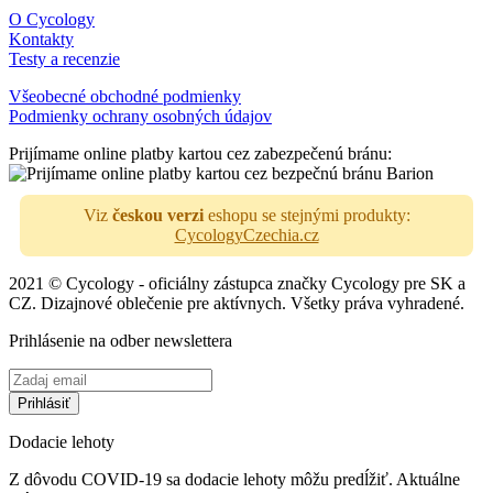
O Cycology
Kontakty
Testy a recenzie
Všeobecné obchodné podmienky
Podmienky ochrany osobných údajov
Prijímame online platby kartou cez zabezpečenú bránu:
Viz
českou verzi
eshopu se stejnými produkty:
CycologyCzechia.cz
2021 © Cycology - oficiálny zástupca značky Cycology pre SK a
CZ. Dizajnové oblečenie pre aktívnych. Všetky práva vyhradené.
Prihlásenie na odber newslettera
Dodacie lehoty
Z dôvodu COVID-19 sa dodacie lehoty môžu predĺžiť. Aktuálne