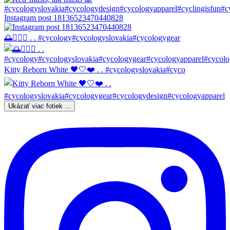
Instagram post 18136523470440828
🌅🚴🏼‍♀️ . . #cycology#cycologyslovakia#cycologygear
Kitty Reborn White 🖤🤍❤️ . . #cycologyslovakia#cyco
Ukázať viac fotiek ...